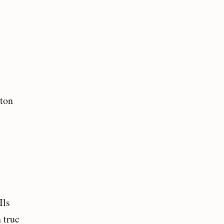
ston
Ils
 truc