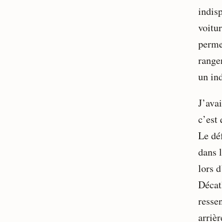
indisp
voitu
perme
ranger
un ind
J’ava
c’est 
Le déf
dans l
lors d
Décath
ressen
arrièr