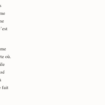
s
 me
 me
c’est
tème
te où.
ile
ssé
à
 fait