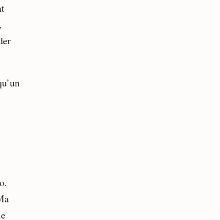
nt
,
der
qu’un
o.
 Ma
le