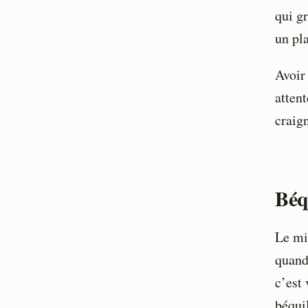
qui gr
un pla
Avoir 
attent
craign
Béq
Le mi
quand
c’est 
béquil