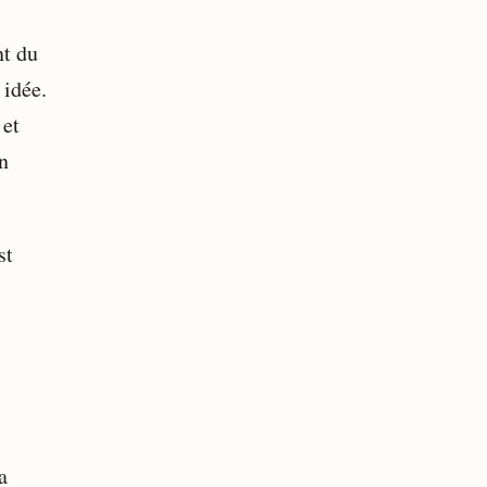
nt du
 idée.
 et
n
st
a