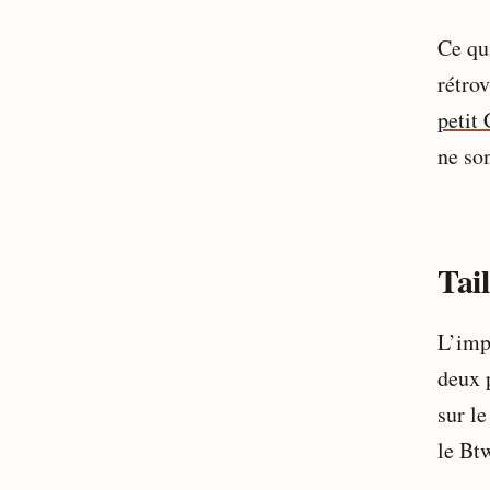
Ce qu
rétro
petit
ne son
Tail
L’imp
deux 
sur le
le Btw