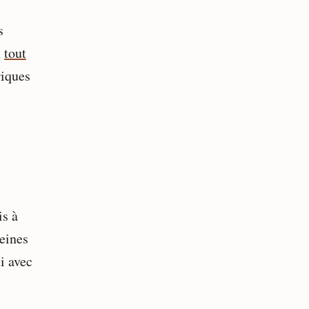
s
n
tout
riques
is à
eines
i avec