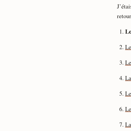
J’étai
retour
Le
Le
Le
La
Le
Le
La