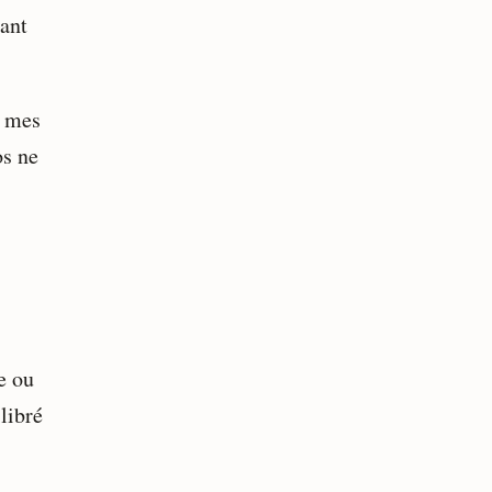
tant
e mes
os ne
e ou
libré