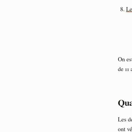
Le
On est
de 11
Qua
Les d
ont vé