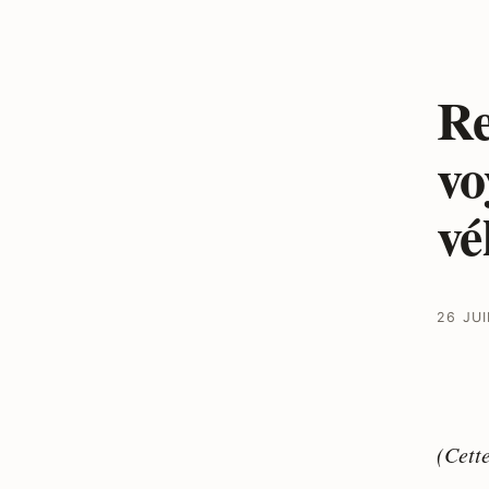
Re
vo
vé
26 JU
(Cette