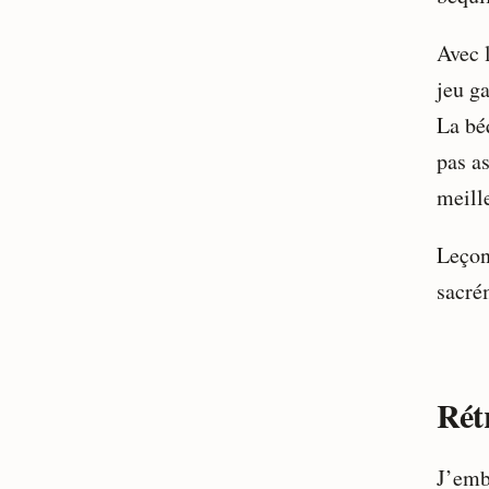
Avec 
jeu ga
La béq
pas as
meill
Leçon 
sacré
Rét
J’emb