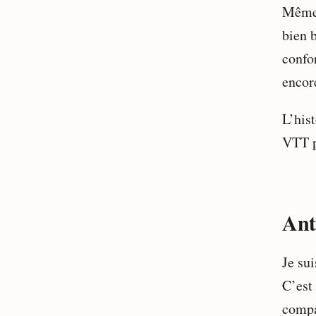
Même 
bien 
confor
encor
L’his
VTT po
Ant
Je sui
C’est
compa