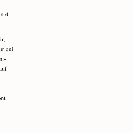
s si
ir,
ur qui
n »
Sauf
ont