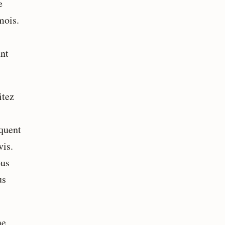
e
mois.
ant
itez
équent
vis.
ous
us
ne