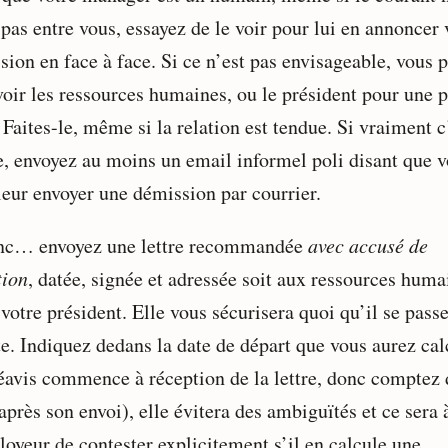
pas entre vous, essayez de le voir pour lui en annoncer 
sion en face à face. Si ce n’est pas envisageable, vous 
voir les ressources humaines, ou le président pour une p
 Faites-le, même si la relation est tendue. Si vraiment c
e, envoyez au moins un email informel poli disant que 
 leur envoyer une démission par courrier.
nc… envoyez une lettre recommandée
avec accusé de
tion
, datée, signée et adressée soit aux ressources huma
 votre président. Elle vous sécurisera quoi qu’il se pass
te. Indiquez dedans la date de départ que vous aurez cal
réavis commence à réception de la lettre, donc comptez
après son envoi), elle évitera des ambiguïtés et ce sera 
loyeur de contester explicitement s’il en calcule une