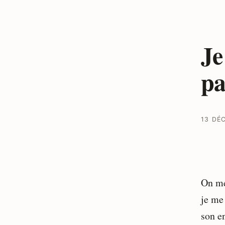
Je
pa
13 DÉ
On me
je me
son e