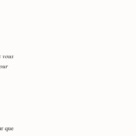
s vous
jour
ur que