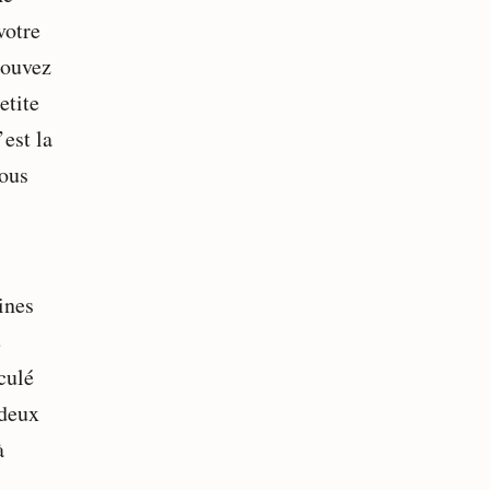
votre
pouvez
etite
’est la
vous
ines
e
culé
 deux
à