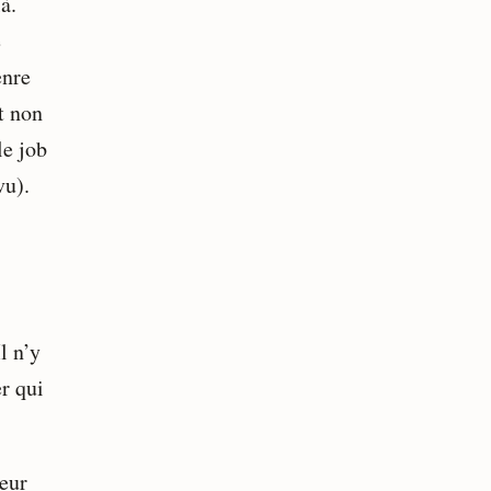
à.
é
enre
t non
le job
vu).
l n’y
r qui
yeur