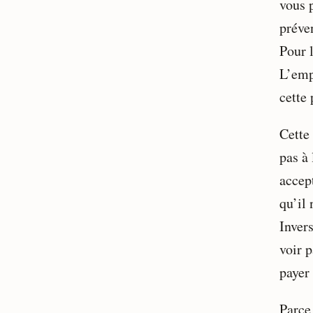
vous p
préven
Pour 
L’emp
cette 
Cette
pas à
accep
qu’il
Inver
voir 
payer 
Parce