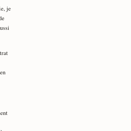
e, je
de
ussi
trat
 en
ment