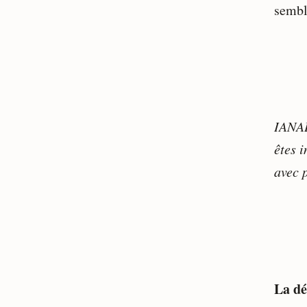
sembl
IANAL
êtes 
avec p
La dé