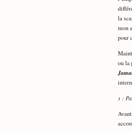
diffé
la sca
mon a
pour 
Maint
ou la
Jamai
intern
1 : P
Avant
accom