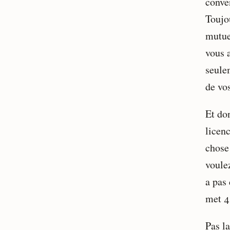
conven
Toujo
mutue
vous 
seulem
de vos
Et do
licen
chose
voulez
a pas 
met 4
Pas l