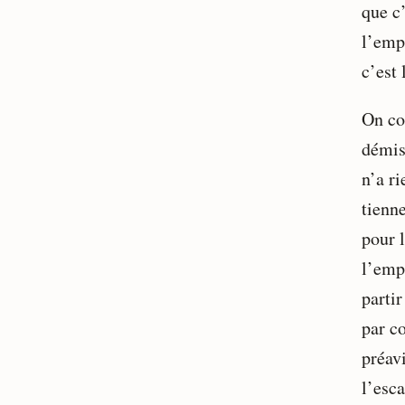
que c
l’emp
c’est 
On co
démis
n’a r
tienne
pour l
l’emp
partir
par c
préavi
l’esc