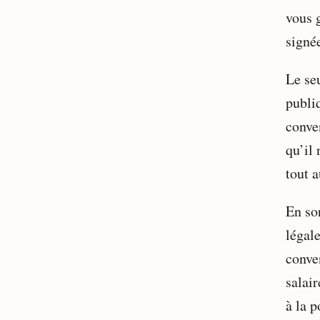
vous 
signée
Le seu
publiq
conven
qu’il 
tout a
En so
légal
conven
salai
à la p