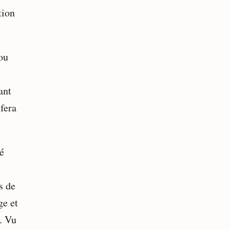
tion
 ou
ant
fera
é
s de
ge et
. Vu