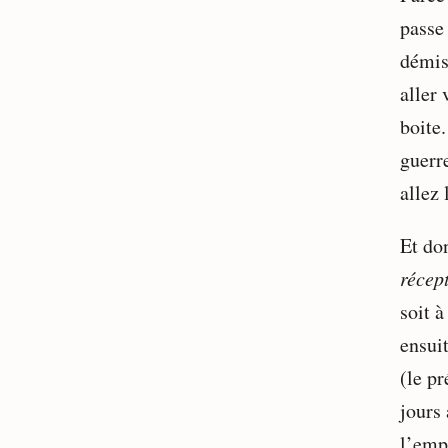
passe 
démis
aller 
boite.
guerr
allez
Et do
récep
soit à
ensui
(le p
jours 
l’emp