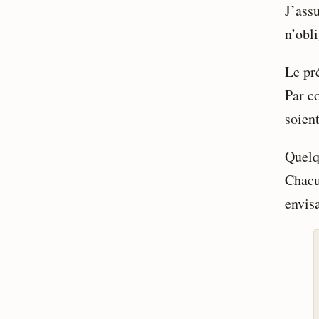
J’ass
n’obli
Le pr
Par co
soien
Quelq
Chacu
envisa