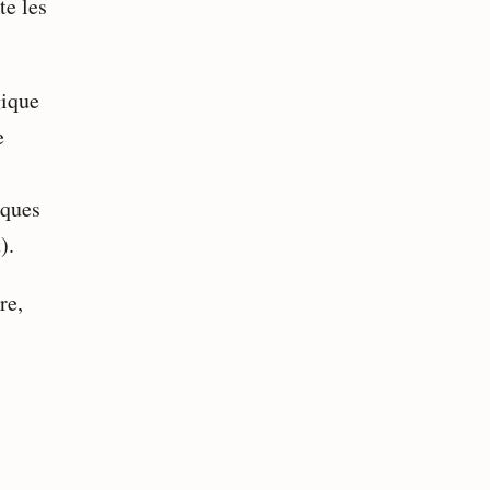
te les
gique
e
iques
).
re,