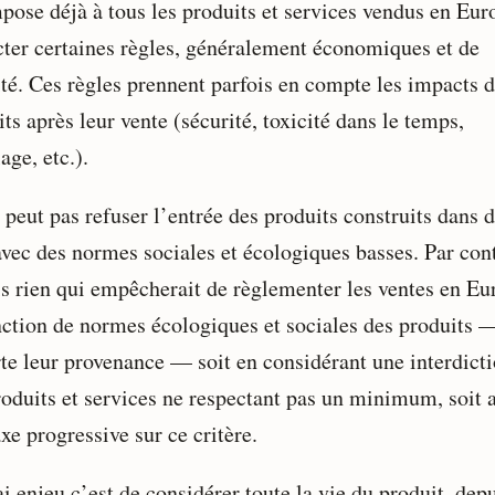
pose déjà à tous les produits et services vendus en Eur
cter certaines règles, généralement économiques et de
ité. Ces règles prennent parfois en compte les impacts 
ts après leur vente (sécurité, toxicité dans le temps,
age, etc.).
 peut pas refuser l’entrée des produits construits dans 
avec des normes sociales et écologiques basses. Par cont
is rien qui empêcherait de règlementer les ventes en Eu
nction de normes écologiques et sociales des produits 
te leur provenance — soit en considérant une interdict
roduits et services ne respectant pas un minimum, soit 
xe progressive sur ce critère.
i enjeu c’est de considérer toute la vie du produit, dep