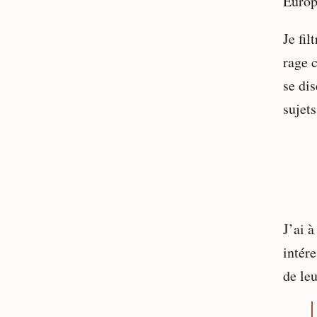
Europ
Je fil
rage 
se di
sujet
J’ai 
intér
de leu