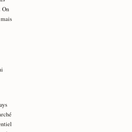
. On
n mais
ui
pays
arché
ntiel