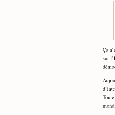
Ça n’a
sur l’
démoc
Aujou
d’int
Toute
mondi