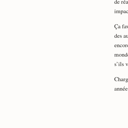
de ré
impac
Ça fa
des au
encor
monde
s’ils 
Charg
année