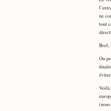
l’ext
ne co
tout c
direc
Bref, 
On pe
final
éviter
Voilà
europ
(nous