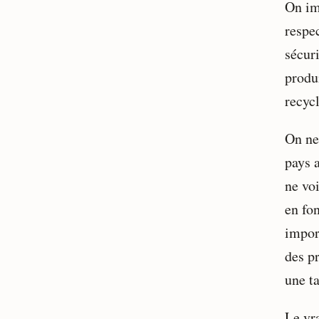
On im
respe
sécur
produi
recycl
On ne
pays 
ne vo
en fo
impor
des p
une ta
Le vra