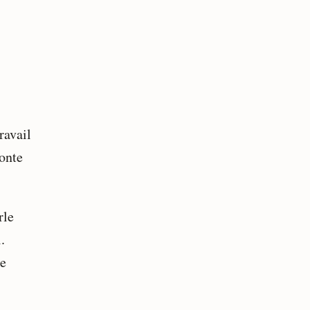
ravail
fonte
rle
.
ce