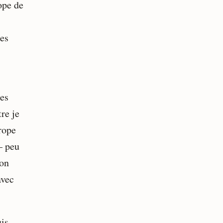
ope de
des
des
re je
rope
— peu
ion
avec
uis