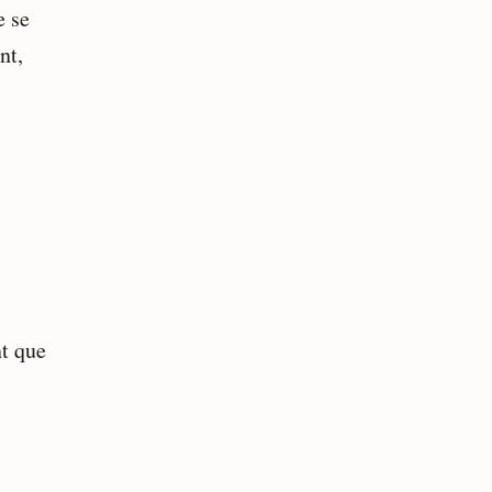
e se
nt,
nt que