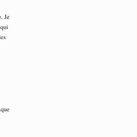
. Je
 qui
des
ique