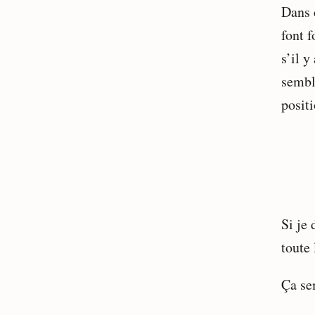
Dans c
font 
s’il 
semble
posit
Si je
toute
Ça se