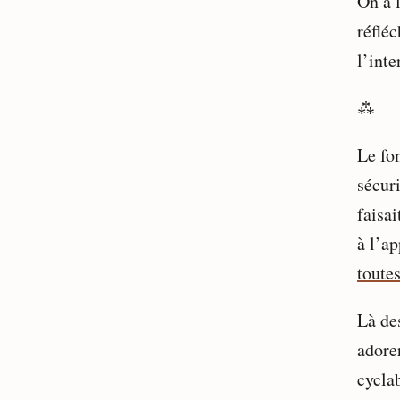
On a 
réfléc
l’inte
⁂
Le fo
sécuri
faisai
à l’ap
toute
Là de
adore
cyclab