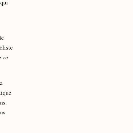
 qui
le
cliste
e ce
la
tique
ns.
ns.