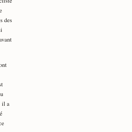
cliste
e
is des
ui
avant
ont
st
au
 il a
té
ce