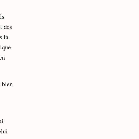
ls
t des
s la
tique
ien
s bien
ui
elui