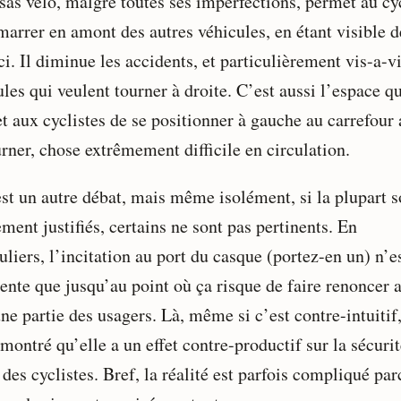
 sas vélo, malgré toutes ses imperfections, permet au cy
marrer en amont des autres véhicules, en étant visible d
i. Il diminue les accidents, et particulièrement vis-a-v
les qui veulent tourner à droite. C’est aussi l’espace q
t aux cyclistes de se positionner à gauche au carrefour 
rner, chose extrêmement difficile en circulation.
est un autre débat, mais même isolément, si la plupart s
ment justifiés, certains ne sont pas pertinents. En
uliers, l’incitation au port du casque (portez-en un) n’e
nente que jusqu’au point où ça risque de faire renoncer 
ne partie des usagers. Là, même si c’est contre-intuitif,
montré qu’elle a un effet contre-productif sur la sécuri
 des cyclistes. Bref, la réalité est parfois compliqué par