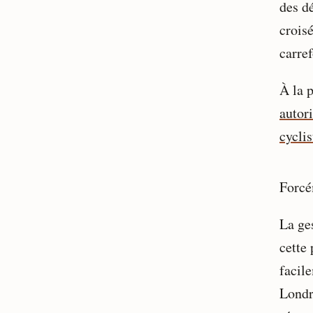
des d
crois
carref
À la 
autor
cyclis
Forcé
La ges
cette 
facile
Londr