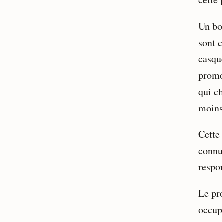
Un bo
sont c
casqu
promo
qui ch
moins
Cette 
connu
respon
Le pro
occup