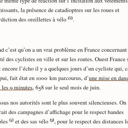
le même type de réaction sur l’incitation aux vêtements
hissants, la présence de catadioptres sur les roues et
rdiction des oreillettes à vélo ⁽⁵⁾.
nd c’est qu’on a un vrai problème en France concernant 
té des cyclistes en ville et sur les routes. Ouest France 
t encore l’écho il y a quelques jours d’un cycliste qui,
pui, fait état en 1000 km parcourus, d’
une mise en dan
s les 9 minutes
, 658 sur le seul mois de juin.
ssus nos autorités sont le plus souvent silencieuses. On
rait des campagnes d’affichage pour le respect bandes
les ⁽¹⁾ et des sas vélo ⁽²⁾, pour le respect des distances l