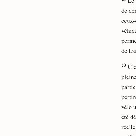
⁽²⁾ Le
de dé
ceux-c
véhicu
perme
de tou
⁽³⁾ C’
pleine
partic
perti
vélo u
été dé
réelle