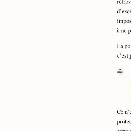
rétrov
d’exce
impos
à ne p
La po
c’est 
⁂
Ce n’e
protec
cette