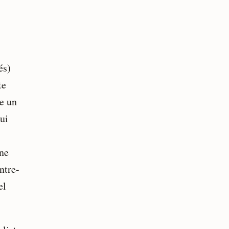
és)
te
se un
ui
une
ntre-
el