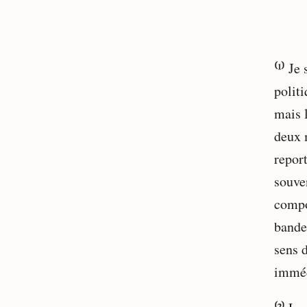
⁽¹⁾ Je
polit
mais 
deux 
report
souve
compo
bande
sens d
imméd