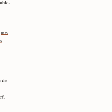
lables
,
nos
es
n de
t
ef.