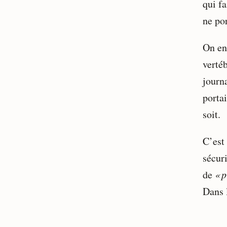
qui f
ne por
On en 
vertéb
journa
porta
soit.
C’est
sécuri
de
« p
Dans 