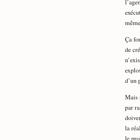
l’age
exécu
même 
Ça fon
de cr
n’exis
explos
d’un 
Mais s
par r
doive
la réa
le pr