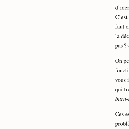
d’ide
C’est
faut 
la déc
pas ? 
On pe
foncti
vous i
qui tr
burn-
Ces es
problè