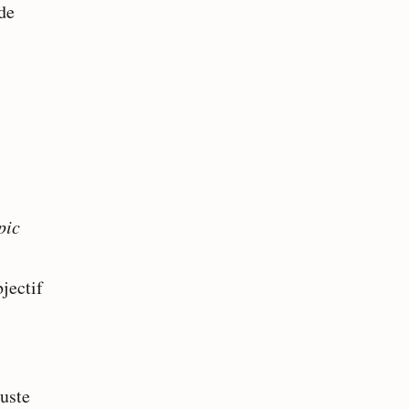
de
pic
bjectif
juste