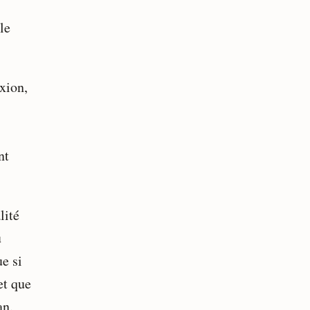
le
xion,
nt
lité
u
e si
et que
an.