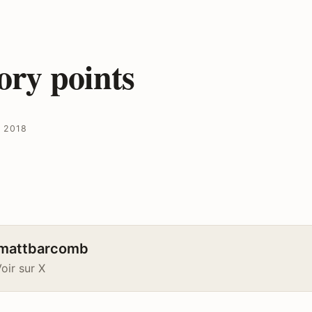
ory points
 2018
mattbarcomb
oir sur X