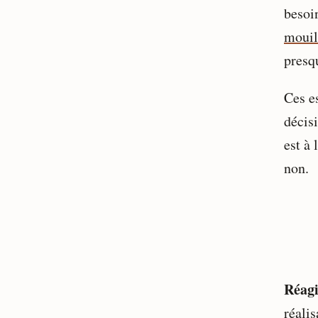
besoi
mouil
presqu
Ces e
décis
est à 
non.
Réagi
réali