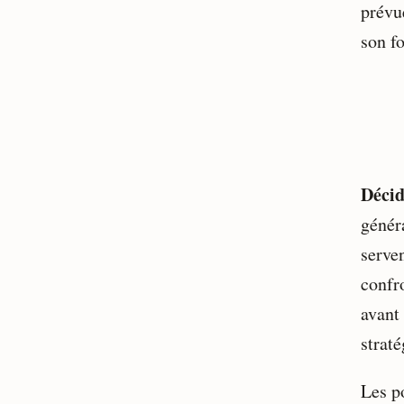
prévue
son f
Décid
génér
serven
confro
avant
straté
Les p