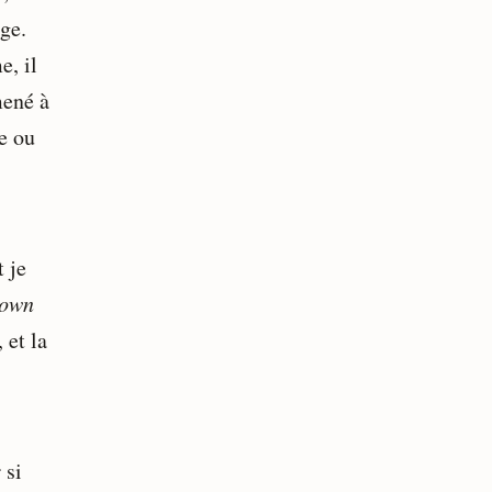
ge.
e, il
mené à
ue ou
t je
down
 et la
 si