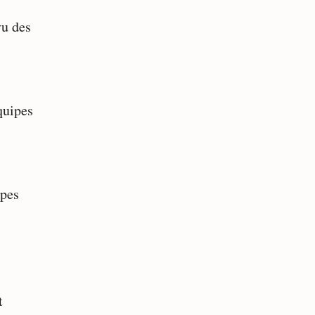
vu des
équipes
ipes
t