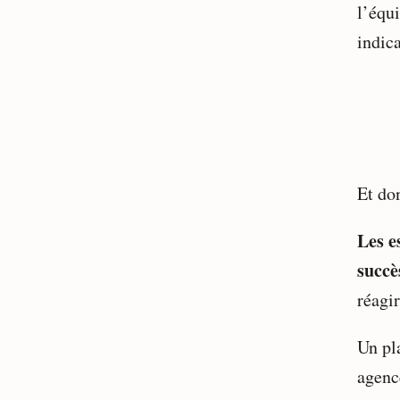
l’équ
indica
Et do
Les e
succè
réagir
Un pl
agenc