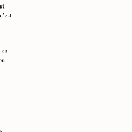
gt
c’est
e en
 ou
,