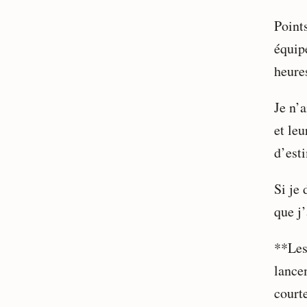
Points
équip
heure
Je n’a
et le
d’est
Si je
que j’
**Les
lancem
courte