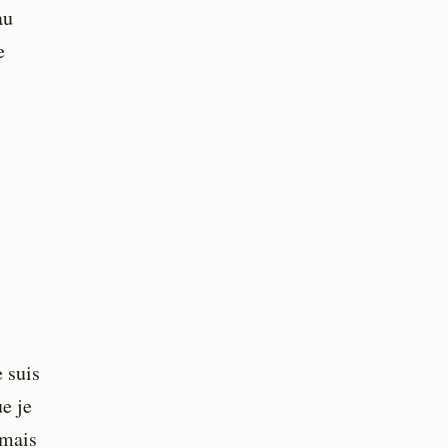
au
e
 suis
ue je
 mais