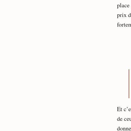
place
prix d
forte
Et c’e
de ceu
donne