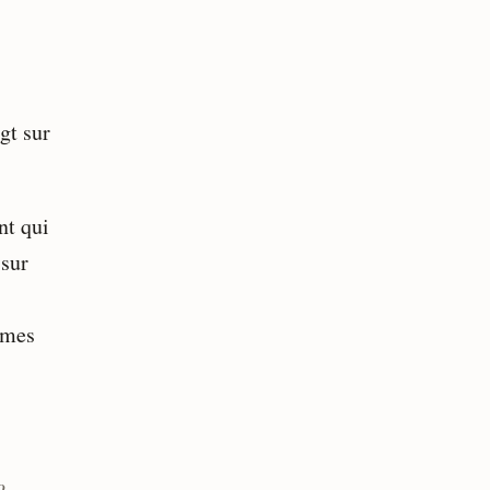
.
gt sur
nt qui
 sur
 mes
o