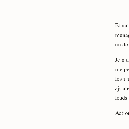
Et au
manag
un de
Je n’
me pe
les 1-
ajout
leads.
Actio