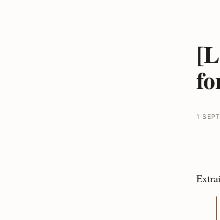
[L
fo
1 SEP
Extra