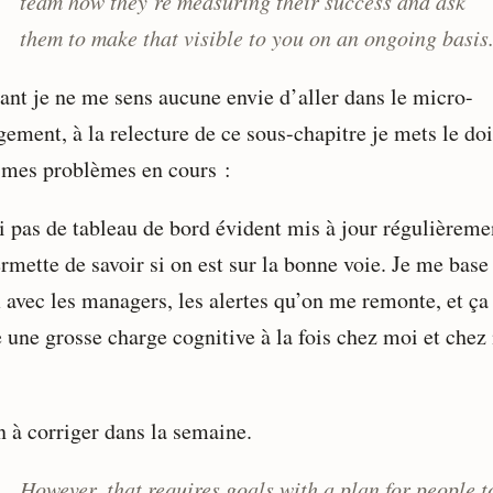
team how they’re measuring their success and ask
them to make that visible to you on an ongoing basis
tant je ne me sens aucune envie d’aller dans le micro-
ement, à la relecture de ce sous-chapitre je mets le doi
 mes problèmes en cours :
ai pas de tableau de bord évident mis à jour régulièreme
rmette de savoir si on est sur la bonne voie. Je me base
1 avec les managers, les alertes qu’on me remonte, et ça
e une grosse charge cognitive à la fois chez moi et chez
n à corriger dans la semaine.
However, that requires goals with a plan for people t