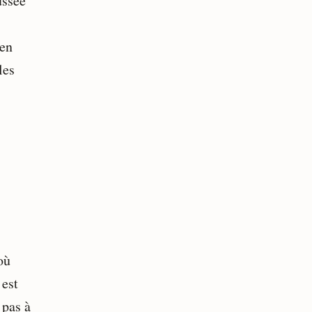
ussée
 en
les
où
 est
 pas à