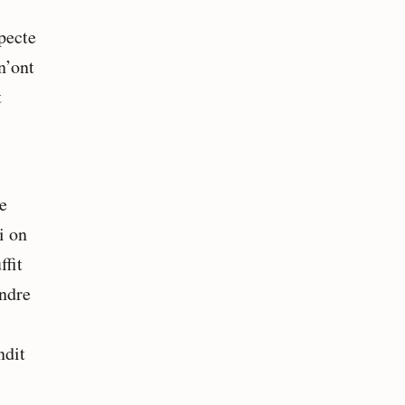
pecte
n’ont
t
e
i on
ffit
endre
ndit