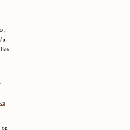
es,
n’a
lise
e
les
s
on