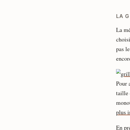
LA G
La mé
chois
pas le
encor
Pour 
taille
monot
plus 
En pr