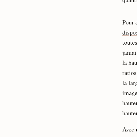
Pour 
dispos
toutes
jamai
la hau
ratio
la lar
image
hauteu
hauteu
Avec 