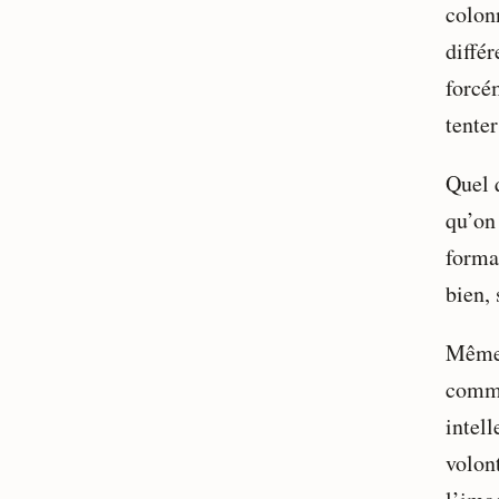
colonn
différ
forcém
tente
Quel q
qu’on
forma
bien, 
Même 
comme
intel
volont