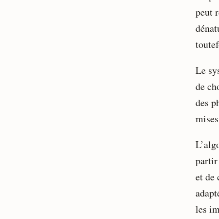
peut r
dénatu
toutef
Le sys
de ch
des p
mises
L’alg
partir
et de
adapté
les im