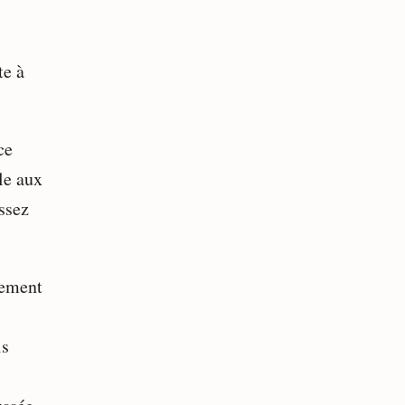
te à
ce
le aux
ssez
lement
is