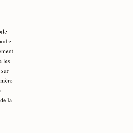
ile
tombe
rement
e les
 sur
rnière
a
 de la