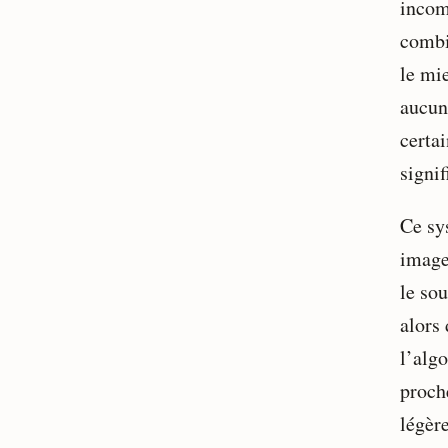
incomp
combi
le mi
aucun
certai
signif
Ce sy
image
le sou
alors
l’algo
proch
légèr