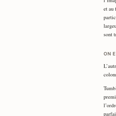
l’imag
et au
parti
large
sont 
ON 
L’aut
colonn
Tumbl
premi
l’ordr
parfa