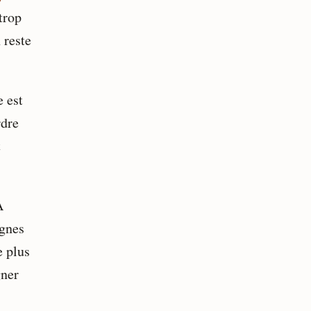
trop
 reste
e est
rdre
t
À
ignes
e plus
gner