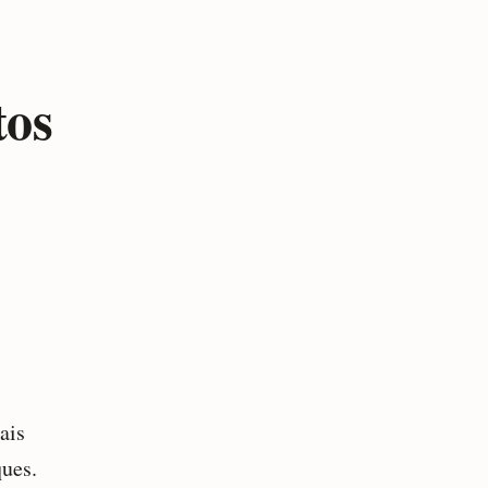
tos
ais
ques.