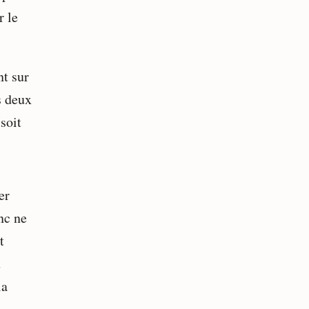
r le
nt sur
s deux
soit
er
nc ne
t
u
la