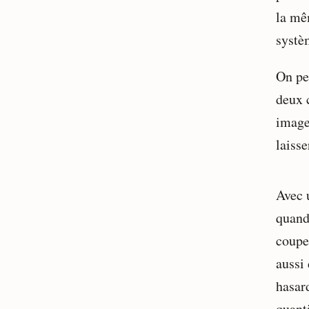
la mê
systè
On pe
deux 
images
laiss
Avec 
quand
coupe
aussi
hasar
quant