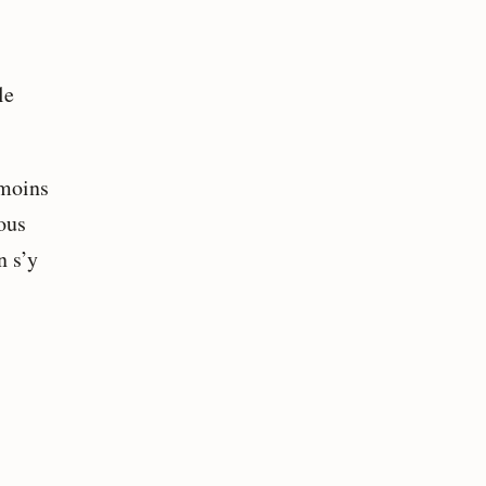
le
 moins
ous
n s’y