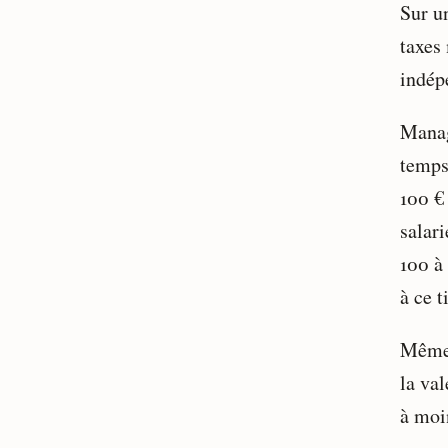
Sur u
taxes
indép
Manag
temps
100 €
salari
100 à
à ce t
Même 
la val
à moi