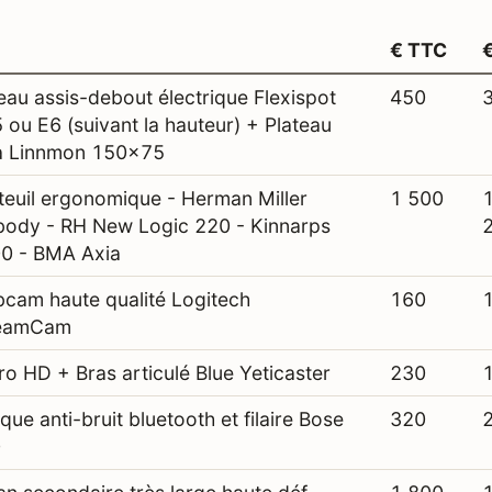
€ TTC
eau assis-debout électrique Flexispot
450
 ou E6 (suivant la hauteur) + Plateau
a Linnmon 150x75
teuil ergonomique - Herman Miller
1 500
ody - RH New Logic 220 - Kinnarps
0 - BMA Axia
cam haute qualité Logitech
160
reamCam
ro HD + Bras articulé Blue Yeticaster
230
ue anti-bruit bluetooth et filaire Bose
320
0