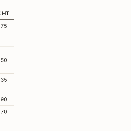
€ HT
375
1
250
135
190
270