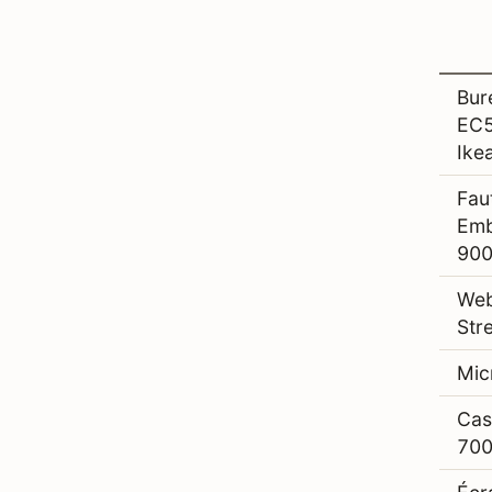
Bur
EC5
Ike
Fau
Emb
900
Web
St
Mic
Casq
70