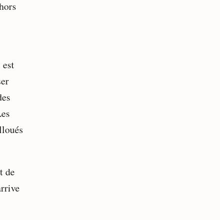
hors
 est
ser
des
Les
lloués
t de
arrive