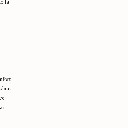
te la
t
nfort
 même
ce
ar