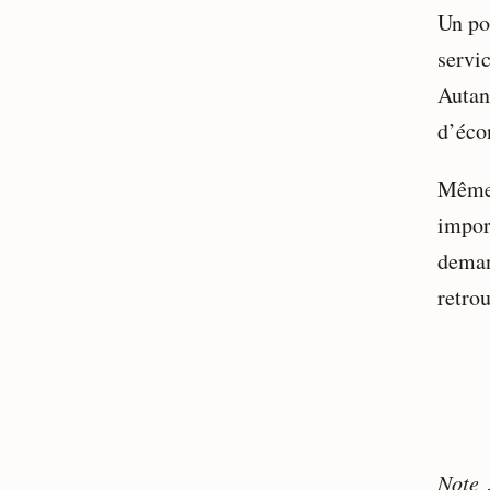
Un pos
servi
Autant
d’éco
Même 
impor
deman
retrou
Note 