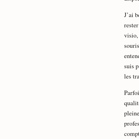
J’ai b
rester
visio,
souri
entend
suis p
les tr
Parfoi
qualit
pleine
profe
compt