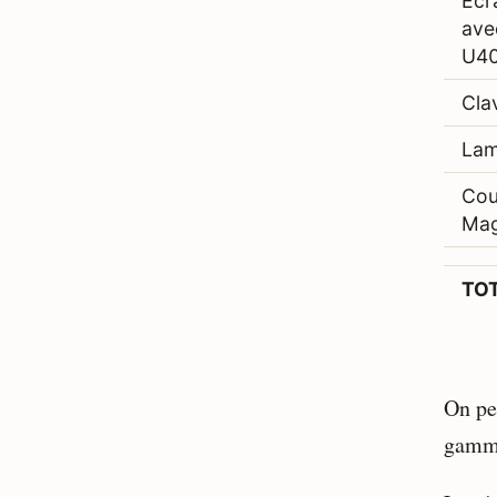
Écr
ave
U40
Cla
Lam
Cou
Mag
TO
On pe
gamme