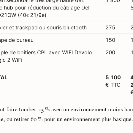
an secondaire très large haute déf.
1 800
c hub pour réduction du câblage Dell
21QW (40« 21/9e)
vier et trackpad ou souris bluetooth
275
pe de bureau
150
ple de boitiers CPL avec WIFI Devolo
200
ic 2 WiFi
TAL
5 100
€ TTC
ut faire tomber 25 % avec un environnement moins hau
, ou retirer 60 % pour un environnement plus basique.