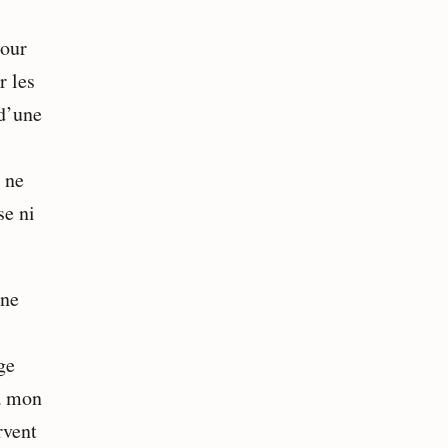
pour
r les
 d’une
e ne
se ni
une
ge
 à mon
rvent