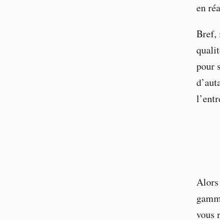
en ré
Bref, 
qualit
pour s
d’aut
l’entr
Alors 
gamm
vous r