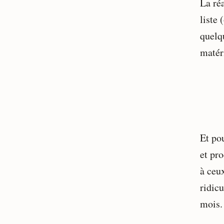
La réa
liste 
quelq
matér
Et po
et pr
à ceux
ridic
mois.