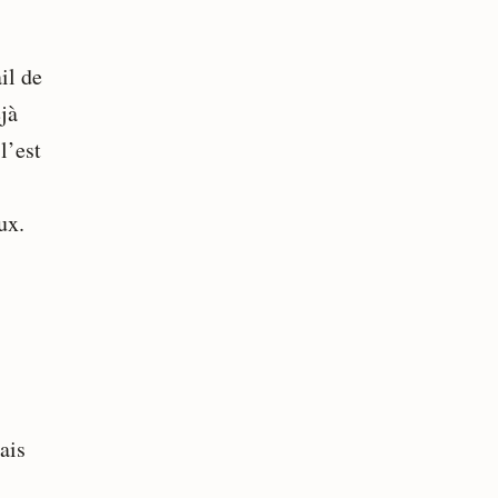
il de
éjà
l’est
ux.
ais