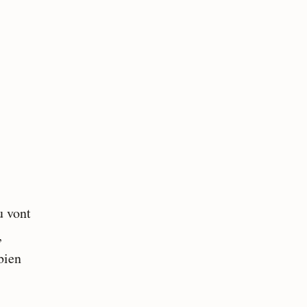
u vont
,
bien