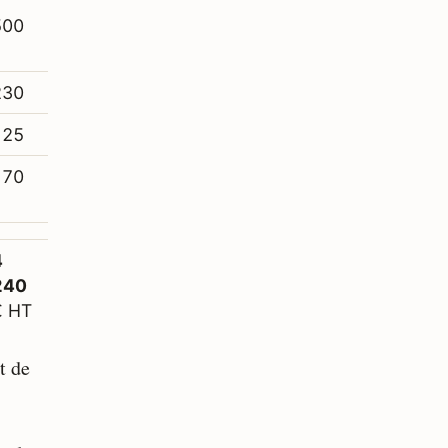
1
500
230
125
170
4
240
€ HT
t de