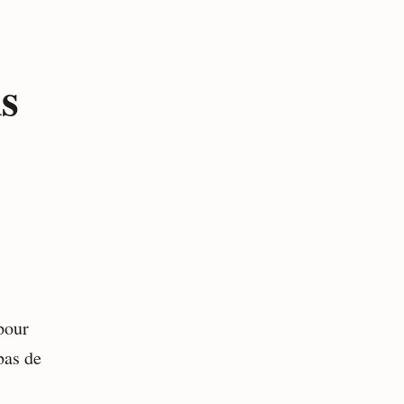
s
pour
bas de