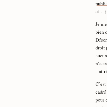
publi
et… j’
Je me
bien 
Désorm
droit 
aucun 
n’acce
s’attr
C’est
cadré 
pour 