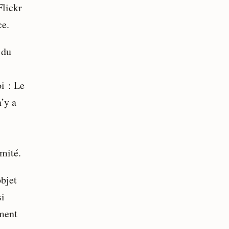
Flickr
ce.
 du
i : Le
n’y a
imité.
bjet
si
ment