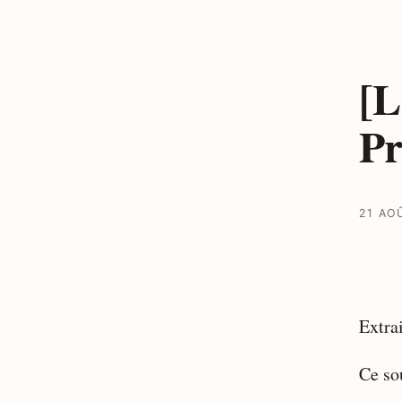
[L
Pr
21 AO
Extra
Ce so