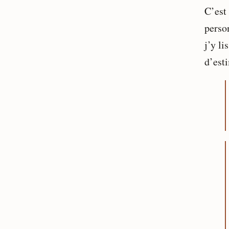
C’est
perso
j’y li
d’est