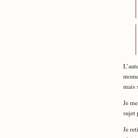
L’aut
momen
mais 
Je met
sujet 
Je ret