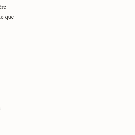
ère
te que
w