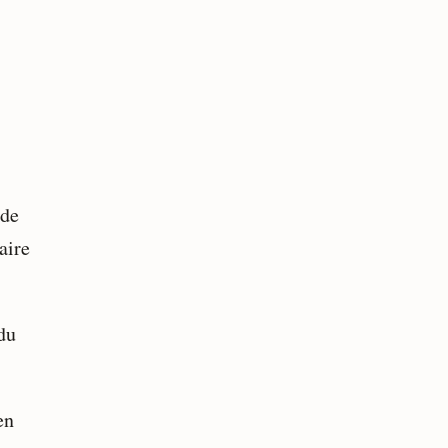
 de
aire
 du
en