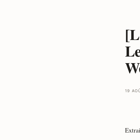
[L
Le
We
19 AO
Extra