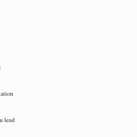
g
vation
du lead