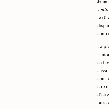
Je ne
voulo
le rô
dispa
contri
La pl
sont a
eu bes
aussi 
consid
être e
d’être
faire 