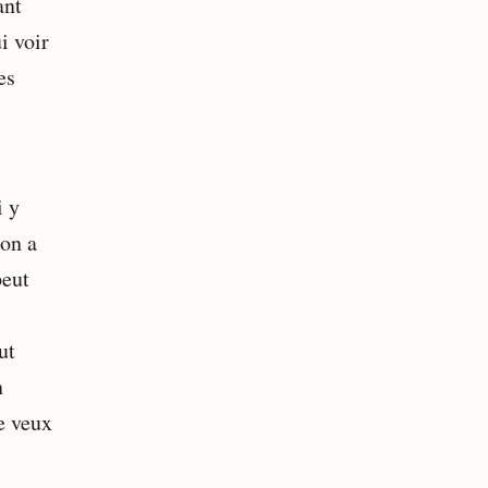
ant
i voir
es
i y
’on a
peut
ut
n
je veux