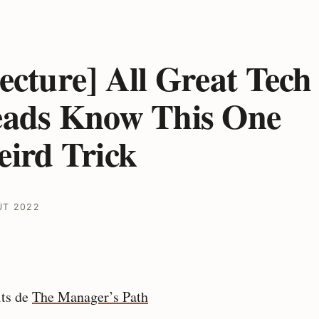
ecture] All Great Tech
ads Know This One
ird Trick
ÛT 2022
its de
The Manager’s Path