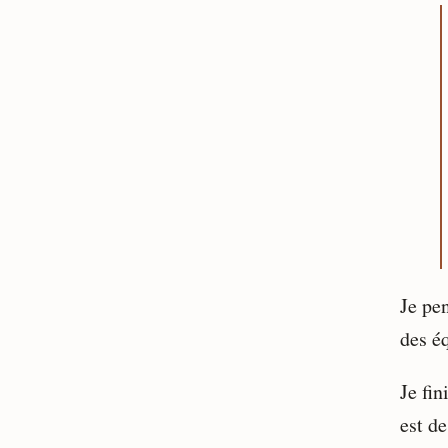
Je pe
des éq
Je fin
est de