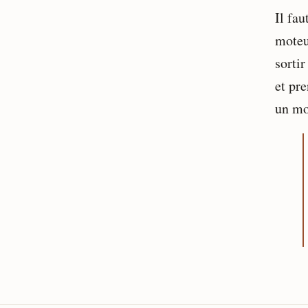
Il fau
moteur
sorti
et pre
un mo