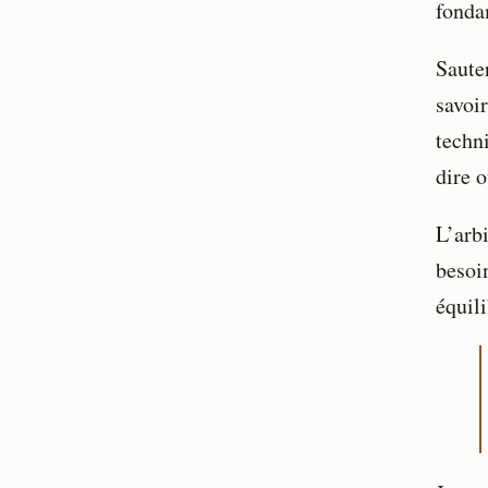
fonda
Sauter
savoir
techni
dire o
L’arbi
besoin
équili