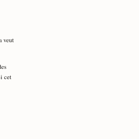
a veut
des
i cet