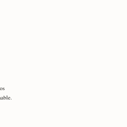
ros
able.