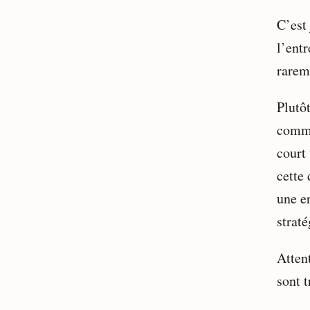
C’est
l’entr
rarem
Plutôt
comme
court
cette 
une e
straté
Atten
sont t