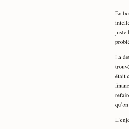
En bon
intell
juste 
probl
La de
trouvé
était 
finan
refair
qu’on 
L’enje