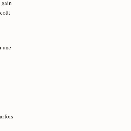
e gain
 coût
à une
,
arfois