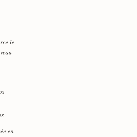
rce le
iveau
os
es
mée en