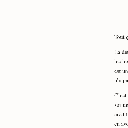
Tout ç
La de
les l
est un
n’a pa
C’est
sur un
crédit
en avo