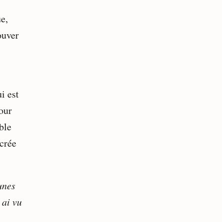
e,
ouver
i est
pour
ble
 crée
unes
 ai vu