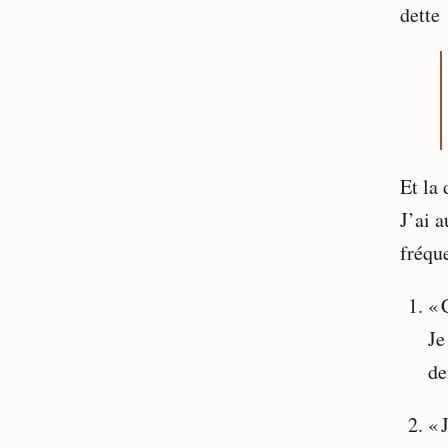
dette 
Et la 
J’ai a
fréqu
« 
Je
de
« 