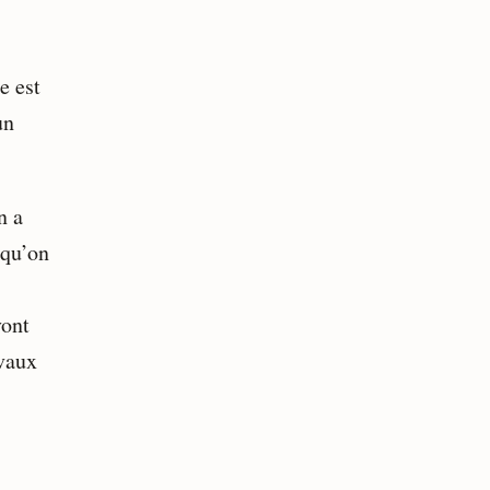
e est
un
n a
 qu’on
vont
avaux