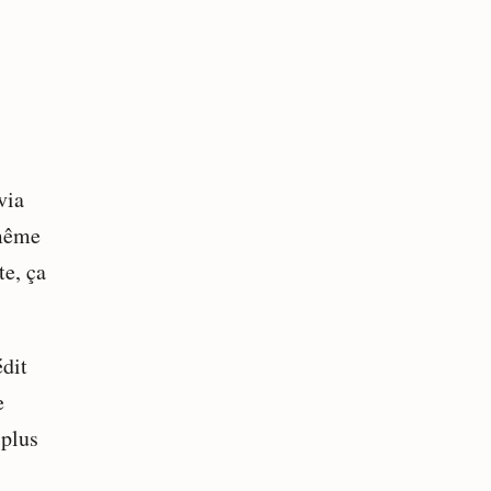
via
-même
te, ça
édit
e
 plus