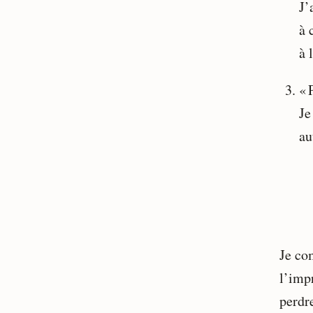
J’
à 
à 
« 
Je
au
Je co
l’imp
perdr