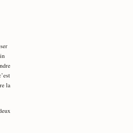
iser
in
endre
c’est
re la
 deux