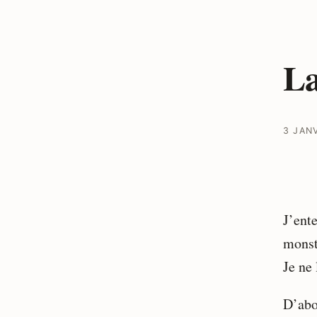
La
3 JAN
J’ent
monst
Je ne 
D’abo