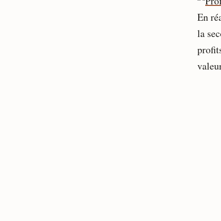
En réa
la se
profit
valeur