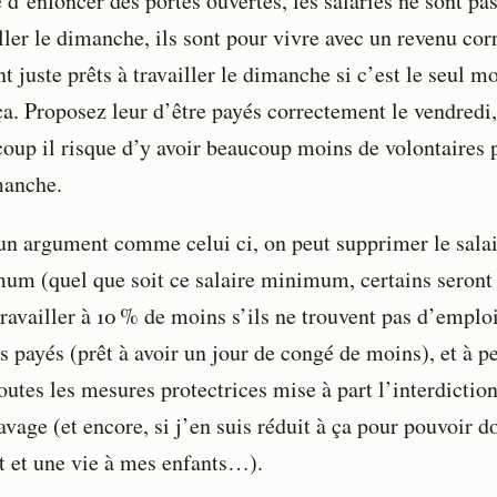
 d’enfoncer des portes ouvertes, les salariés ne sont pa
ller le dimanche, ils sont pour vivre avec un revenu corr
nt juste prêts à travailler le dimanche si c’est le seul m
ça. Proposez leur d’être payés correctement le vendredi,
coup il risque d’y avoir beaucoup moins de volontaires 
manche.
un argument comme celui ci, on peut supprimer le sala
um (quel que soit ce salaire minimum, certains seront 
ravailler à 10 % de moins s’ils ne trouvent pas d’emploi
s payés (prêt à avoir un jour de congé de moins), et à p
outes les mesures protectrices mise à part l’interdictio
avage (et encore, si j’en suis réduit à ça pour pouvoir d
it et une vie à mes enfants…).