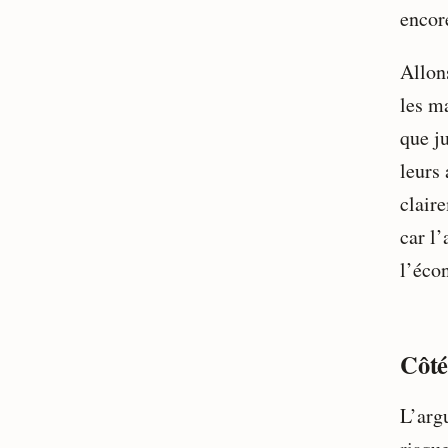
encore
Allon
les m
que ju
leurs
clair
car l’
l’éco
Côté
L’arg