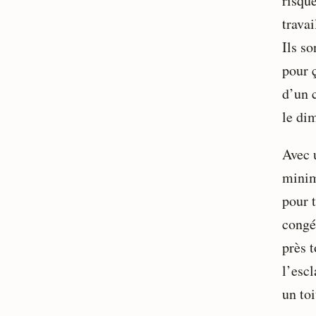
risque
travai
Ils so
pour 
d’un 
le di
Avec 
minim
pour t
congé
près t
l’escl
un to