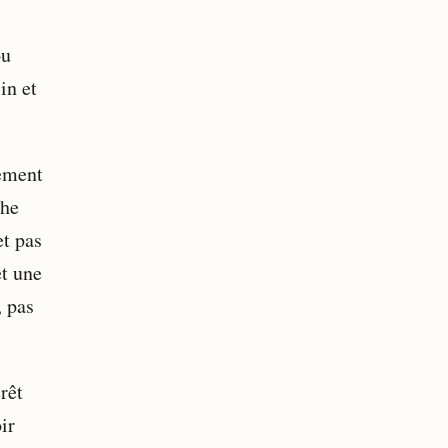
ou
in et
lement
che
et pas
et une
, pas
rêt
ir