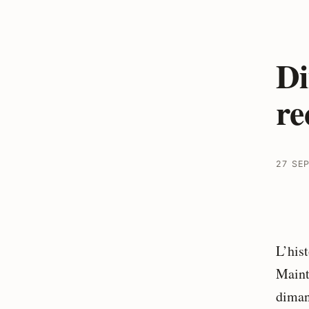
Di
re
27 SE
L’his
Maint
diman