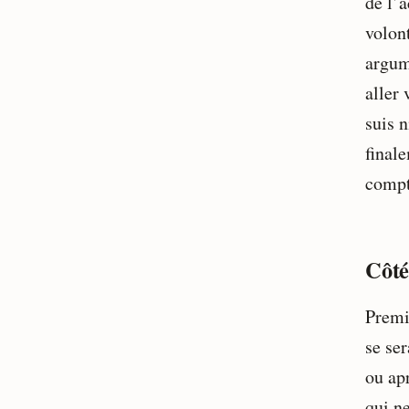
de l’a
volon
argum
aller 
suis n
final
compt
Côté
Premi
se se
ou ap
qui n