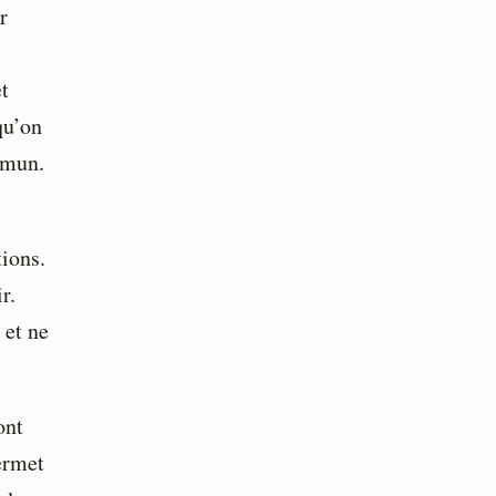
r
t
qu’on
mmun.
tions.
r.
 et ne
ont
ermet