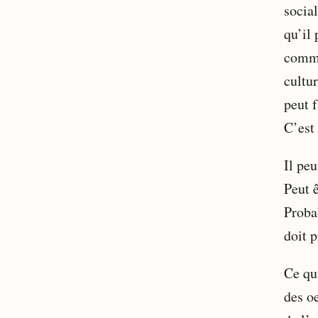
social
qu’il 
commun
cultu
peut 
C’est
Il peu
Peut ê
Proba
doit 
Ce qui
des o