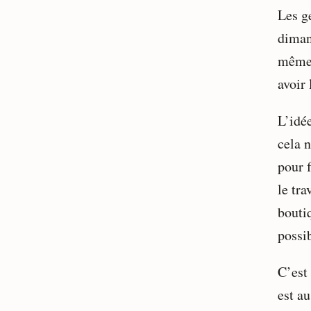
Les ge
dimanc
même 
avoir 
L’idé
cela n
pour f
le tr
bouti
possib
C’est 
est a