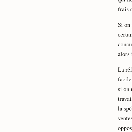
frais
Si on
certa
concu
alors 
La ré
facil
si on 
trava
la spé
vente
oppos