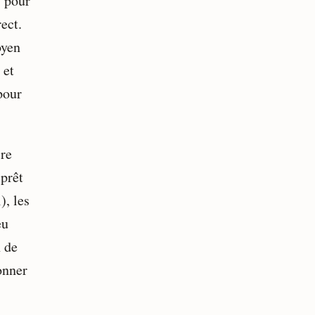
s pour
ect.
oyen
 et
pour
ire
prêt
), les
eu
n de
onner