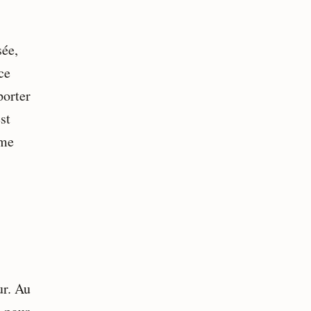
sée,
ce
porter
st
ême
ur. Au