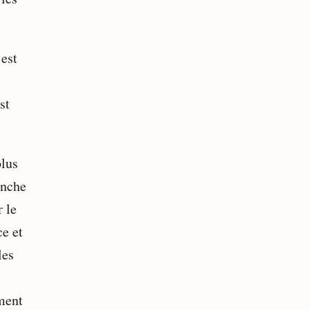
’est
st
plus
anche
r le
e et
les
ment