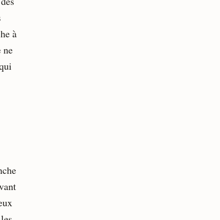
 des
s
che à
e ne
 qui
nche
avant
ceux
 les