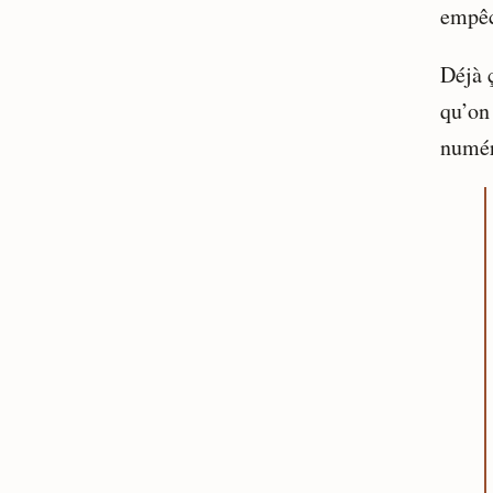
empêc
Déjà ç
qu’on
numér