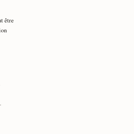
t être
ion
s
r