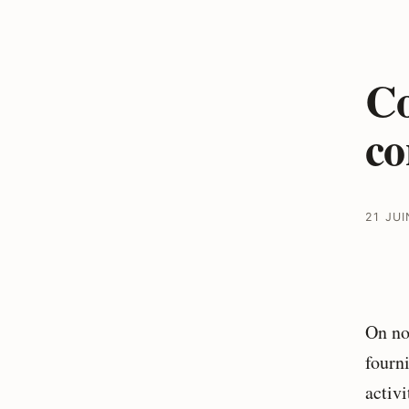
Co
co
21 JUI
On no
fourni
activ