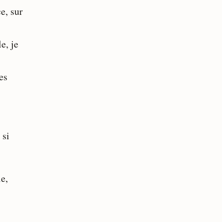
e, sur
e, je
es
 si
le,