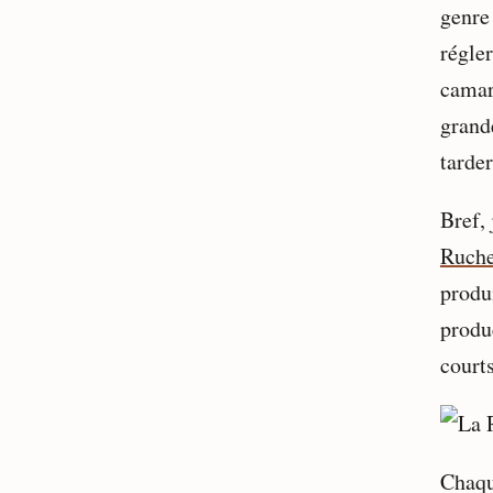
genre 
régle
camar
grande
tarder
Bref,
Ruche
produ
produ
courts
Chaqu