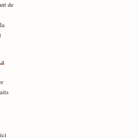
ant de
la
t
La
er
uits
ici