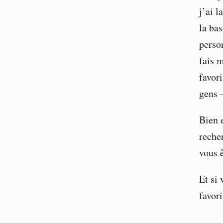
j’ai l
la bas
person
fais 
favori
gens –
Bien 
reche
vous 
Et si 
favori