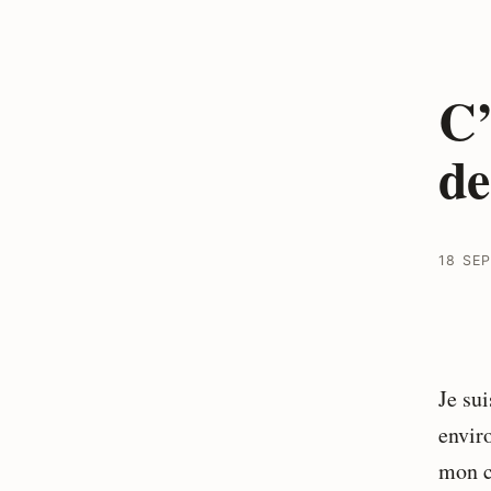
C’
de
18 SE
Je sui
envir
mon ca