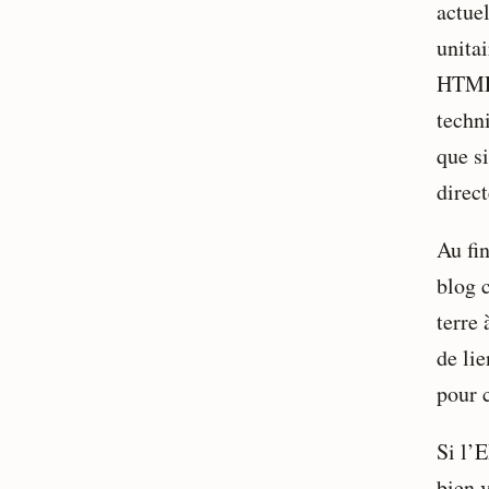
actue
unita
HTML 
techn
que si
direct
Au fin
blog 
terre 
de li
pour 
Si l’E
bien v