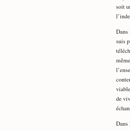
soit 
l’inde
Dans l
suis p
téléch
même 
l’ense
conte
viabl
de vi
échan
Dans 