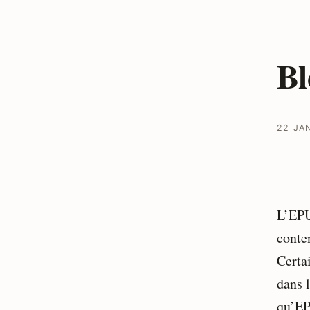
Bl
22 JA
L’EPU
conte
Certa
dans l
qu’E