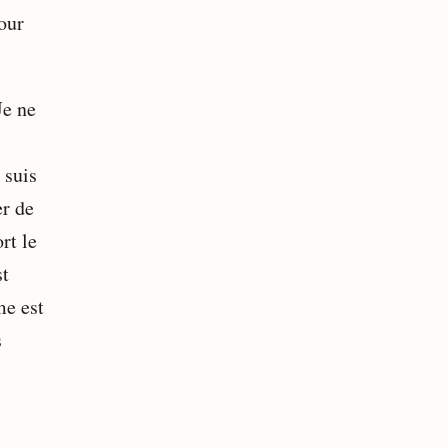
our
Je ne
 suis
er de
rt le
st
me est
s