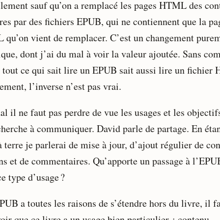
llement sauf qu’on a remplacé les pages HTML des con
ires par des fichiers EPUB, qui ne contiennent que la pa
qu’on vient de remplacer. C’est un changement pure
ique, dont j’ai du mal à voir la valeur ajoutée. Sans co
 tout ce qui sait lire un EPUB sait aussi lire un fichie
ement, l’inverse n’est pas vrai.
al il ne faut pas perdre de vue les usages et les objectif
cherche à communiquer. David parle de partage. En étan
à terre je parlerai de mise à jour, d’ajout régulier de co
ens et de commentaires. Qu’apporte un passage à l’EPU
ce type d’usage ?
PUB a toutes les raisons de s’étendre hors du livre, il f
oir que ce livre a un usage bien particulier : contenu