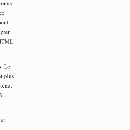
tenus
ge
ment
mpter
r HTML
s. Le
t plus
ntenu,
B
aut