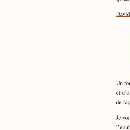
David
Un fo
et d’o
de faç
Je vo
l’epu