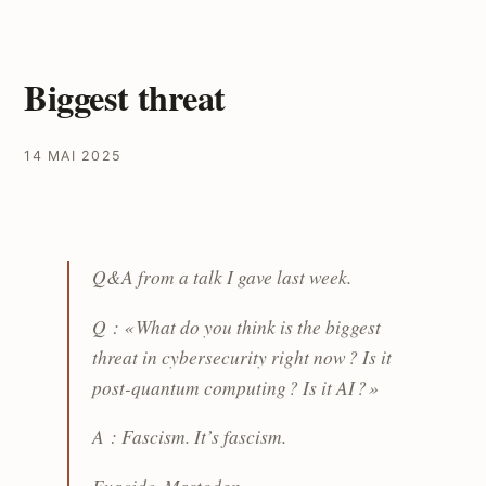
Biggest threat
14 MAI 2025
Q&A from a talk I gave last week.
Q : « What do you think is the biggest
threat in cybersecurity right now ? Is it
post-quantum computing ? Is it AI ? »
A : Fascism. It’s fascism.
Evacide, Mastodon