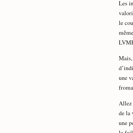
Les in
valori
le cou
même 
LVMH 
Mais, 
d’ind
une v
froma
Allez 
de la 
une p
la fai