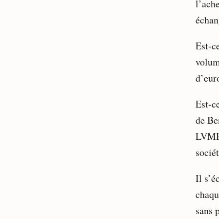
l’ache
échan
Est-c
volum
d’eur
Est-c
de Be
LVMH,
sociét
Il s’
chaqu
sans 