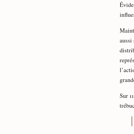
Évide
influe
Maint
aussi
distr
repré
l’acti
grand
Sur 11
trébuc