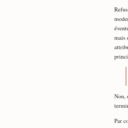
Refuse
moder
évent
mais 
attri
princi
Non, 
termi
Par c