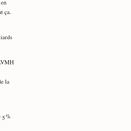
 en
t ça.
liards
s LVMH
e la
e 5 %