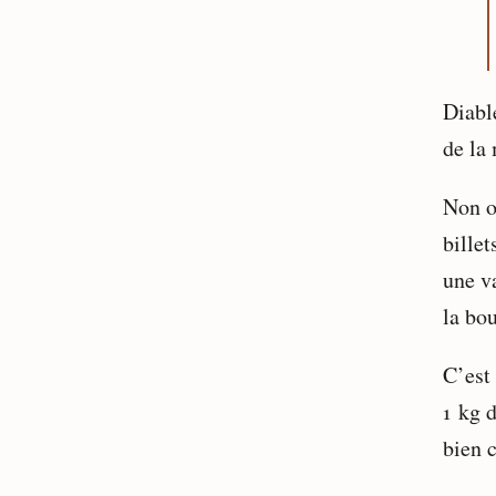
Diabl
de la
Non o
billet
une v
la bou
C’est
1 kg 
bien 