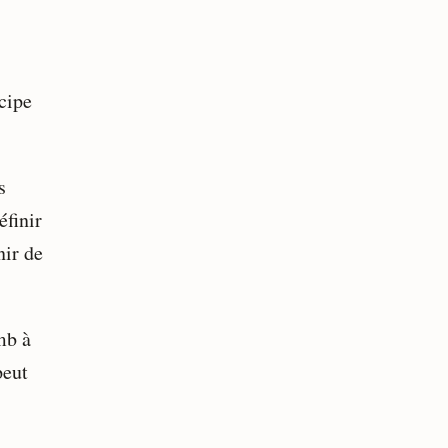
cipe
s
éfinir
nir de
mb à
peut