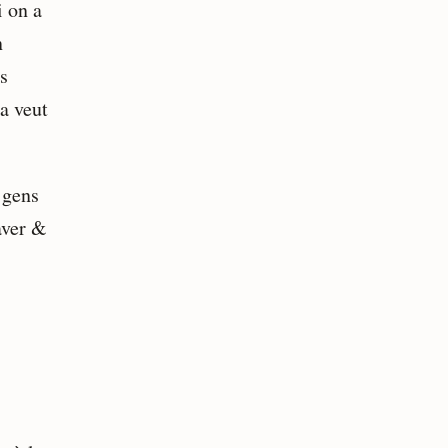
i on a
n
ds
a veut
s gens
aver &