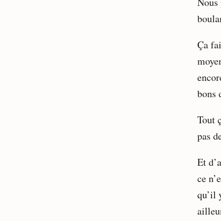
Nous p
boula
Ça fa
moyen
encor
bons d
Tout 
pas de
Et d’
ce n’
qu’il 
ailleu