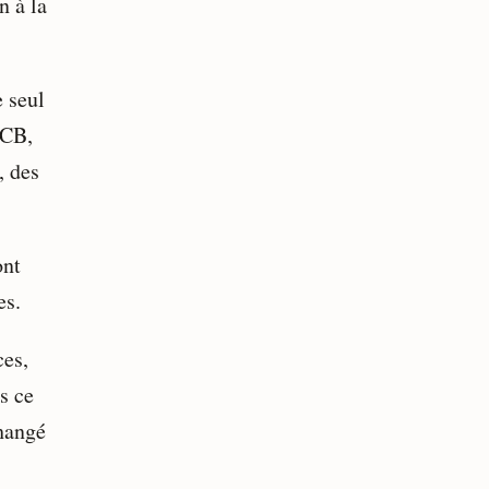
n à la
e seul
 CB,
, des
ont
es.
ces,
s ce
changé