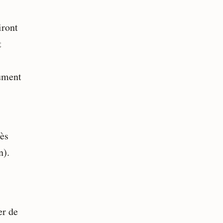
iront
t
lument
rès
n).
er de