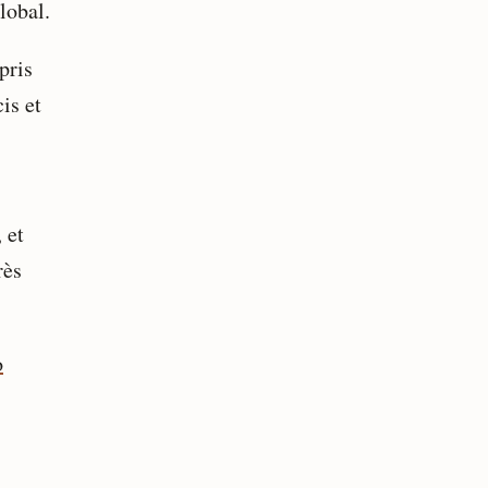
lobal.
pris
is et
 et
rès
o