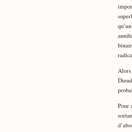
impor
superl
qu’un 
annih
binair
radica
Alors 
Dieud
proba
Pour 
sortan
d’abo