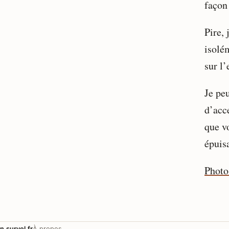
façon
Pire, 
isolém
sur l
Je pe
d’acce
que v
épuisa
Photo
n.survol.fr
À propos