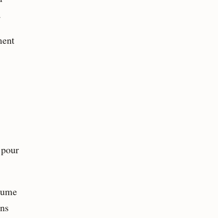
.
ment
s pour
ssume
ens