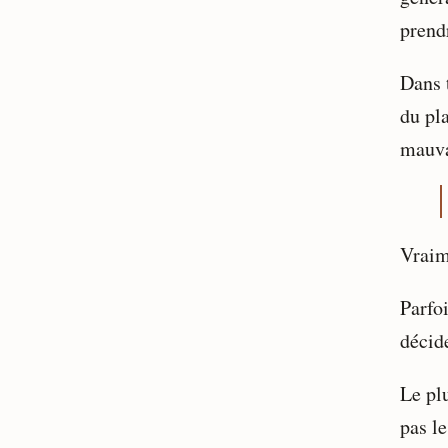
prend
Dans t
du pla
mauva
Vraim
Parfoi
décide
Le pl
pas l