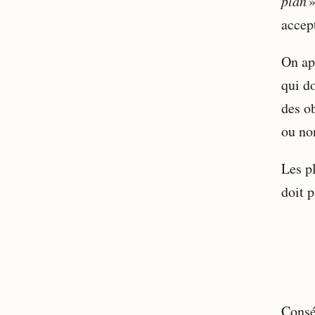
plan
»
accept
On ap
qui do
des o
ou no
Les pl
doit p
Consé