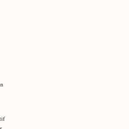
un
if
r