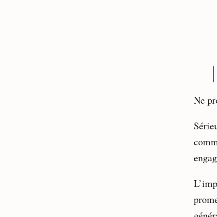
Ne pr
Série
commu
engag
L’impo
prome
généra