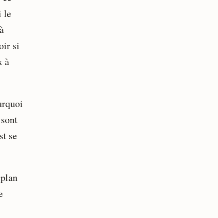
i le
 à
oir si
x à
urquoi
 sont
st se
 plan
e