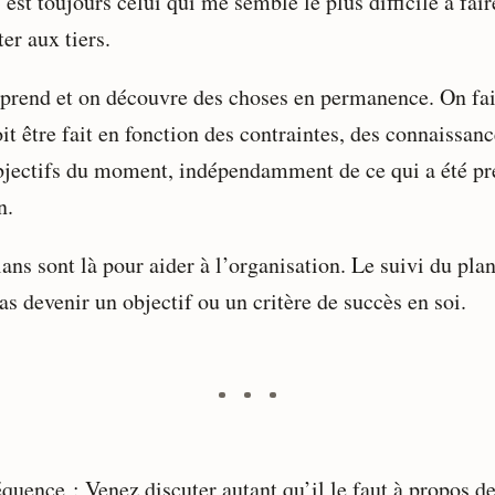
 est toujours celui qui me semble le plus difficile à fair
er aux tiers.
prend et on découvre des choses en permanence. On fai
it être fait en fonction des contraintes, des connaissanc
bjectifs du moment, indépendamment de ce qui a été p
n.
ans sont là pour aider à l’organisation. Le suivi du pla
as devenir un objectif ou un critère de succès en soi.
quence : Venez discuter autant qu’il le faut à propos de