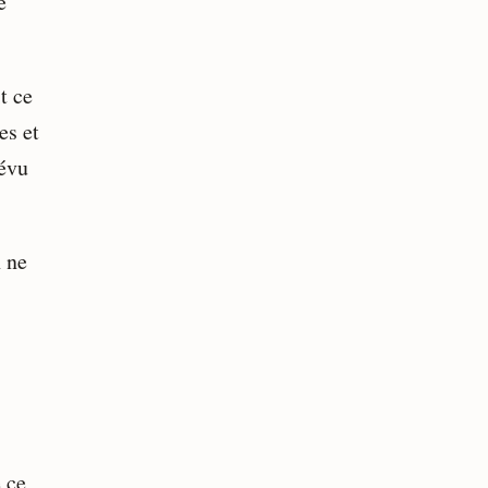
e
t ce
es et
révu
n ne
 ce