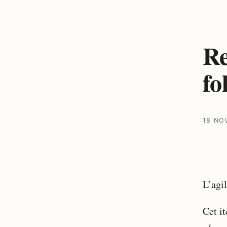
Re
fo
18 NO
L’agi
Cet i