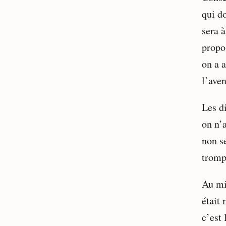
qui do
sera à
propos
on a a
l’aven
Les d
on n’
non s
tromp
Au mi
était
c’est 