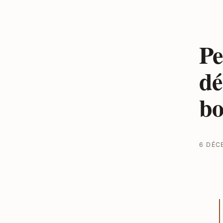
Pe
dé
bo
6 DÉC