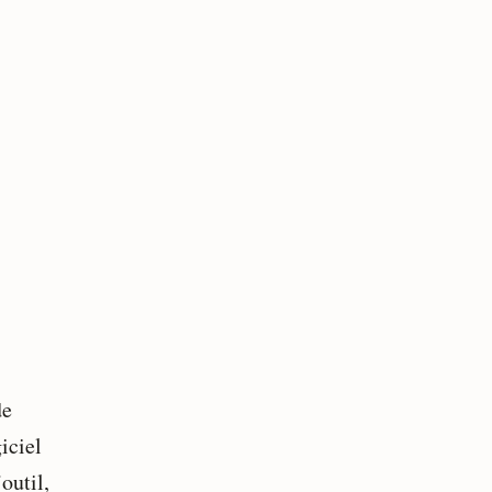
de
iciel
outil,