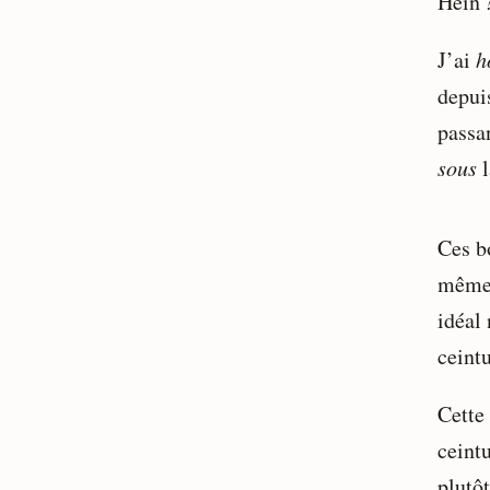
Hein ?
J’ai
h
depui
passan
sous
l
Ces b
même 
idéal
ceintu
Cette
ceintu
plutôt