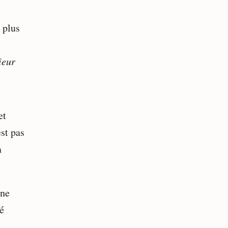
 plus
ieur
et
st pas
a
une
té