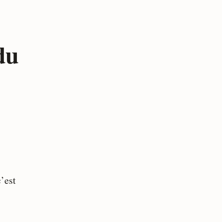
 du
’est