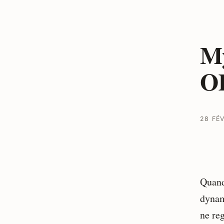
My
O
28 FÉ
Quand 
dynam
ne re