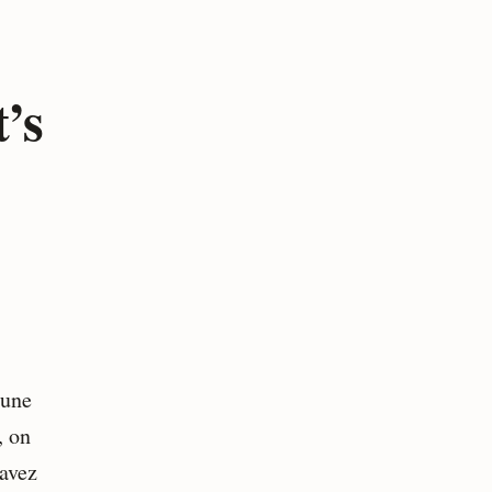
’s
 une
, on
 avez