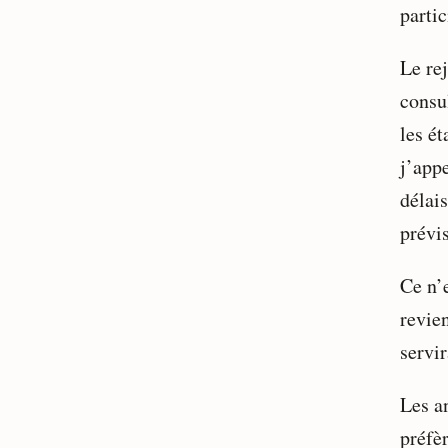
partic
Le re
consul
les ét
j’app
délai
prévis
Ce n’e
revien
servir
Les a
préfèr