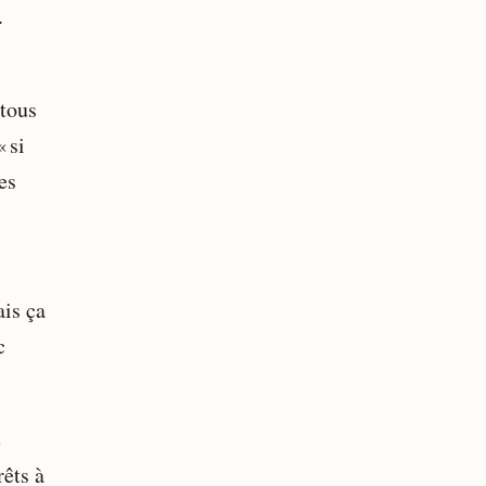
.
 tous
 si
es
ais ça
c
e
rêts à