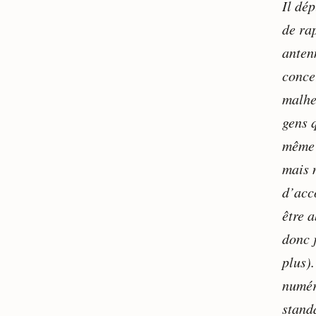
Il dép
de ra
antenn
concer
malhe
gens q
même 
mais 
d’acco
être 
donc 
plus)
numér
stand