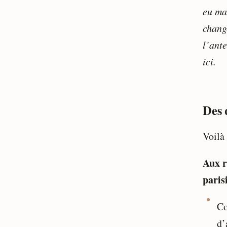
eu ma
chang
l’ante
ici.
Des 
Voilà 
Aux r
paris
Co
d’