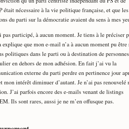
onviction qu’un parti centriste indépendant du PS et de
était nécessaire à la vie politique française, et que les
ions du parti sur la démocratie avaient du sens à mes ye
i pas participé, à aucun moment. Je tiens à le préciser 
a explique que mon e-mail n’a à aucun moment pu être 
ns politiques dans le parti ou à destination de personne
ulier en dehors de mon adhésion. En fait j’ai vu la
nication externe du parti perdre en pertinence jour ap
 et mon intérêt diminuer d’autant. Je n’ai pas renouvelé
on. J’ai parfois encore des e-mails venant de listings
. Ils sont rares, aussi je ne m’en offusque pas.
ournement