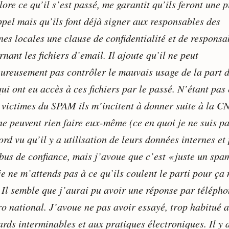
lore ce qu’il s’est passé, me garantit qu’ils feront une 
ppel mais qu’ils font déjà signer aux responsables des
es locales une clause de confidentialité et de responsab
nant les fichiers d’email. Il ajoute qu’il ne peut
ureusement pas contrôler le mauvais usage de la part 
ui ont eu accès à ces fichiers par le passé. N’étant pas
victimes du SPAM ils m’incitent à donner suite à la C
ne peuvent rien faire eux-même (ce en quoi je ne suis p
rd vu qu’il y a utilisation de leurs données internes et
abus de confiance, mais j’avoue que c’est « juste un spa
je ne m’attends pas à ce qu’ils coulent le parti pour ça
. Il semble que j’aurai pu avoir une réponse par téléph
o national. J’avoue ne pas avoir essayé, trop habitué 
ards interminables et aux pratiques électroniques. Il y 