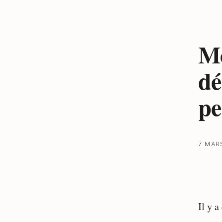
Mo
dé
pe
7 MAR
Il y 