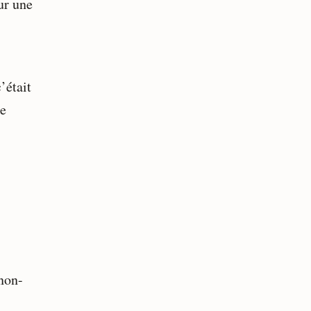
ur une
’était
de
 non-