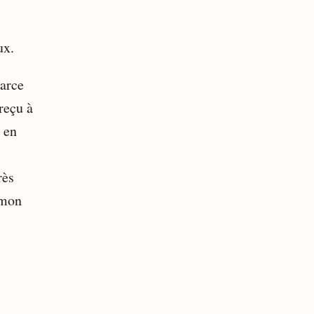
ux.
parce
reçu à
s en
rès
 mon