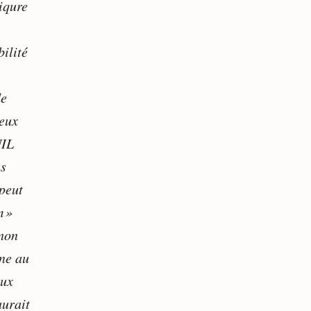
piqure
ilité
de
 eux
NIL
as
 peut
m »
 non
one au
aux
aurait