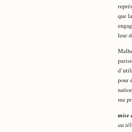
repré
que la
engage
leur 
Malhe
parisi
d’util
pour 
nation
me pr
mise 
au té