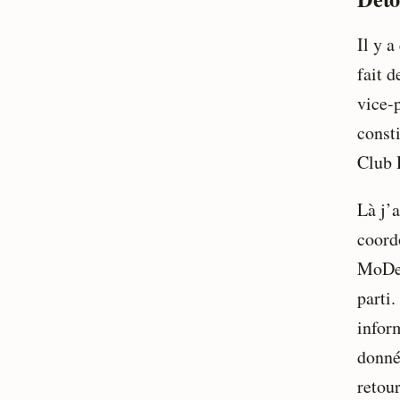
Il y 
fait 
vice-
const
Club 
Là j’
coord
MoDem
parti.
infor
donné
retour