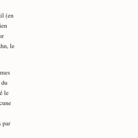
il (en
ien
ur
hn, le
 mes
 du
é le
ucune
s par