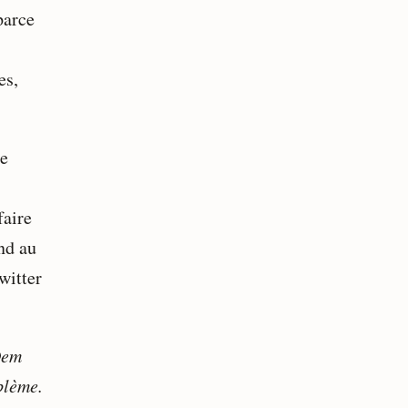
parce
es,
ne
faire
nd au
witter
Dem
blème.