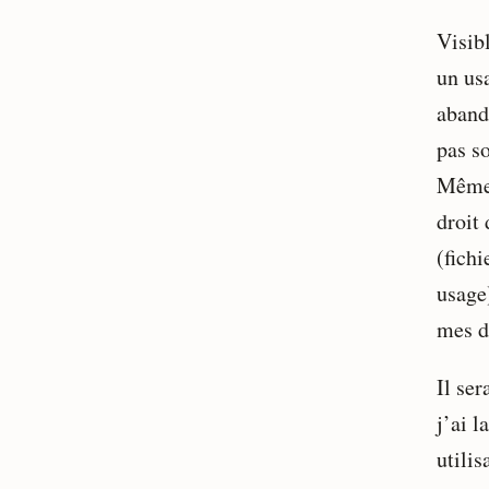
Visib
un usa
aband
pas s
Même 
droit
(fich
usage)
mes d
Il se
j’ai 
utilis