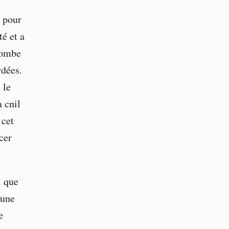
 pour
é et a
tombe
rdées.
 le
 cnil
 cet
cer
l que
 une
e