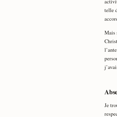
activ
telle 
accord
Mais s
Chris
l’ante
perso
j’ava
Abse
Je tr
respec