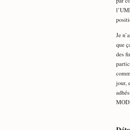
par c
l’UMP 
posit
Je n’a
que ç
des fi
partic
commu
jour,
adhési
MODEM
Dét