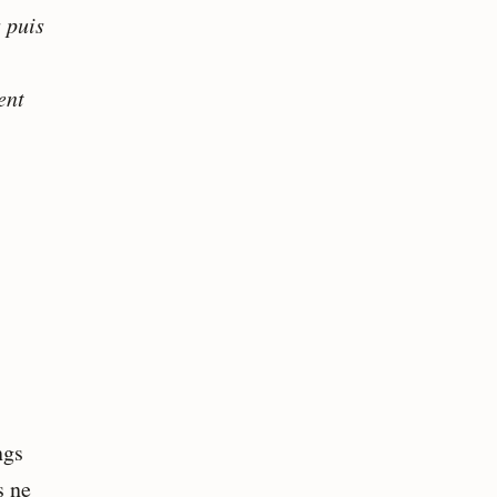
 puis
ent
ngs
s ne