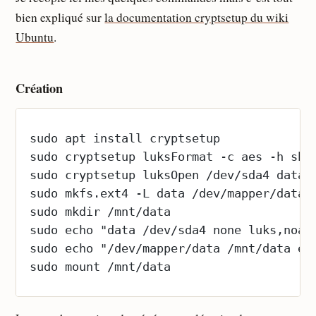
bien expliqué sur
la documentation cryptsetup du wiki
Ubuntu
.
Création
sudo apt install cryptsetup
sudo cryptsetup luksFormat -c aes -h sha
sudo cryptsetup luksOpen /dev/sda4 data
sudo mkfs.ext4 -L data /dev/mapper/data
sudo mkdir /mnt/data
sudo echo "data /dev/sda4 none luks,noau
sudo echo "/dev/mapper/data /mnt/data ex
sudo mount /mnt/data