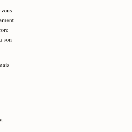
-vous
nement
core
a son
mais
la