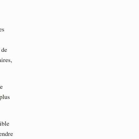
es
 de
aires,
le
 plus
ible
rendre