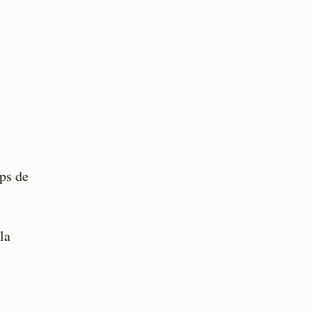
mps de
la