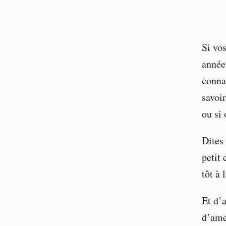
Si vo
année
conna
savoir
ou si 
Dites 
petit 
tôt à
Et d’a
d’amen