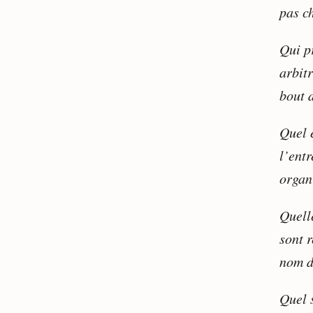
pas c
Qui p
arbit
bout 
Quel e
l’entr
organi
Quelle
sont r
nom d
Quel 