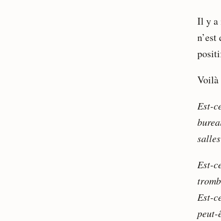
Il y a
n’est
positi
Voilà
Est-c
burea
salles
Est-c
tromb
Est-c
peut-