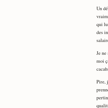
Un dé
vraim
qui l
des in
salair
Je ne 
moi ç
cacah
Pire, 
prenn
pertin
qualit