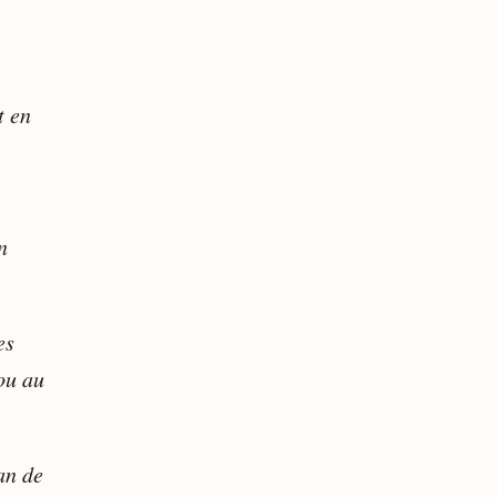
t en
n
es
ou au
an de