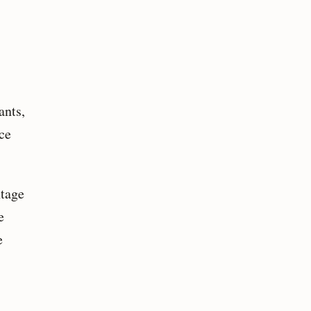
ants,
nce
ntage
e
e