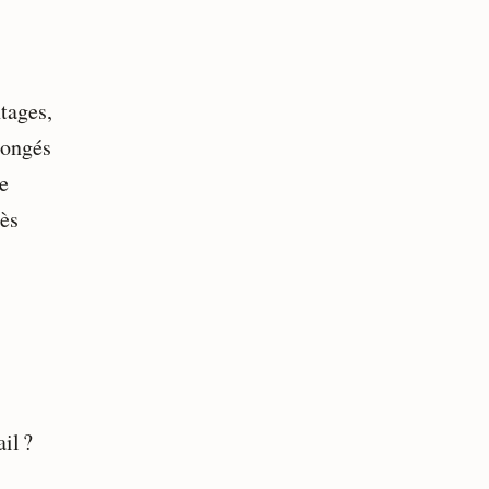
tages,
congés
de
dès
il ?