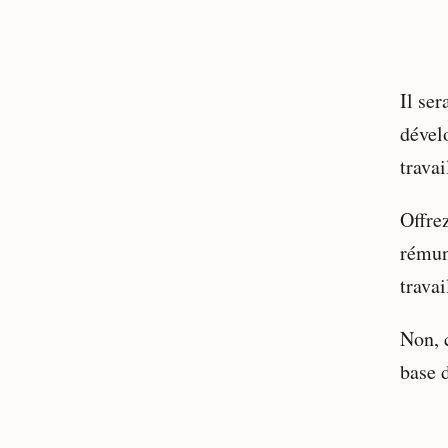
Il ser
dével
travai
Offrez
rémun
travai
Non, 
base 