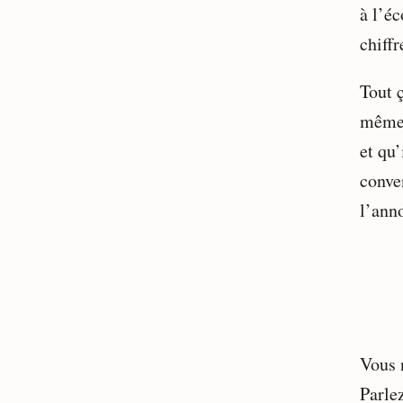
à l’éc
chiff
Tout ç
même 
et qu’
conve
l’ann
Vous n
Parle