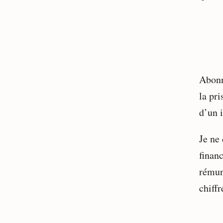
Abonn
la pri
d’un i
Je ne 
financ
rémun
chiffr