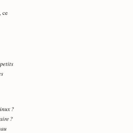
, ce
petits
es
inux ?
aire ?
eau