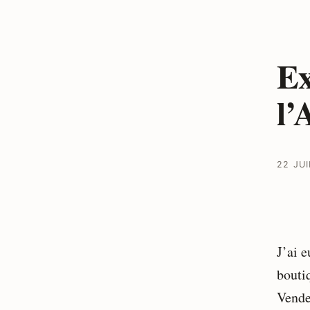
Ex
l’
22 JUI
J’ai 
bouti
Vende