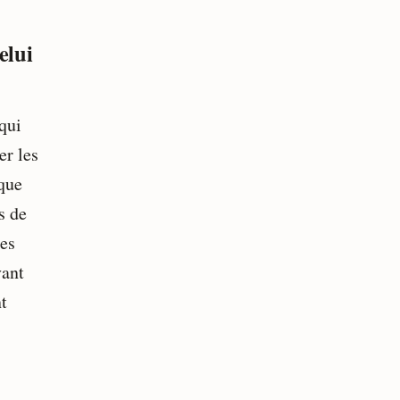
elui
 qui
er les
 que
s de
des
vant
t