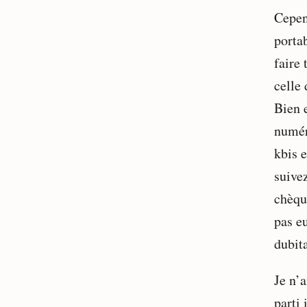
Cepend
porta
faire 
celle 
Bien e
numéro
kbis e
suive
chèqu
pas eu
dubita
Je n’a
parti 