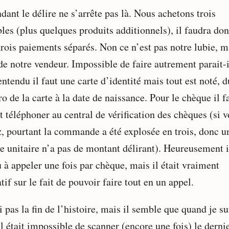
ant le délire ne s’arrête pas là. Nous achetons trois
bles (plus quelques produits additionnels), il faudra do
trois paiements séparés. Non ce n’est pas notre lubie, m
de notre vendeur. Impossible de faire autrement parait-i
ntendu il faut une carte d’identité mais tout est noté, d
 de la carte à la date de naissance. Pour le chèque il fa
t téléphoner au central de vérification des chèques (si 
z, pourtant la commande a été explosée en trois, donc u
e unitaire n’a pas de montant délirant). Heureusement i
 à appeler une fois par chèque, mais il était vraiment
tif sur le fait de pouvoir faire tout en un appel.
i pas la fin de l’histoire, mais il semble que quand je su
il était impossible de scanner (encore une fois) le derni