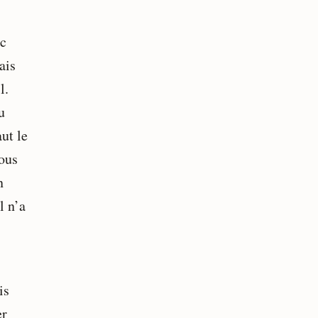
nc
ais
l.
u
ut le
vous
n
l n’a
is
er