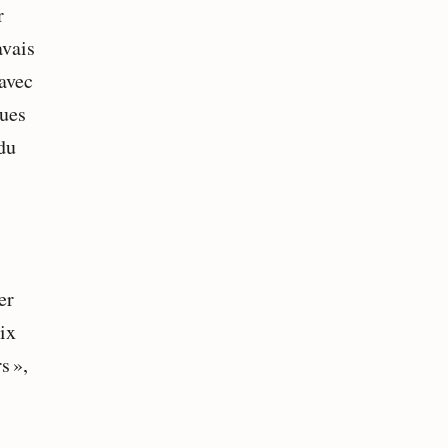
r
avais
 avec
ques
du
er
oix
s »,