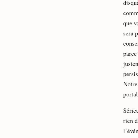
disqua
comma
que v
sera p
conse
parce 
justem
persis
Notre
porta
Série
rien 
l’évé