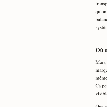
trans
qu’on
balanc
systè
Où o
Mais,
marque
même 
Ça peu
visibl
Quand