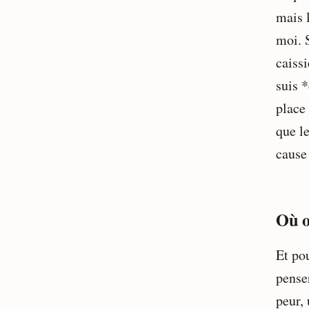
mais l
moi. 
caissi
suis *
place 
que le
cause
Où o
Et po
pense
peur,