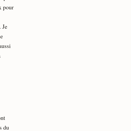
x pour
. Je
ne
aussi
à
ont
s du