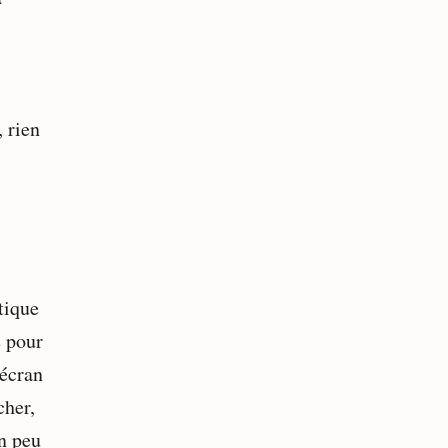
 rien
tique
e pour
 écran
cher,
un peu