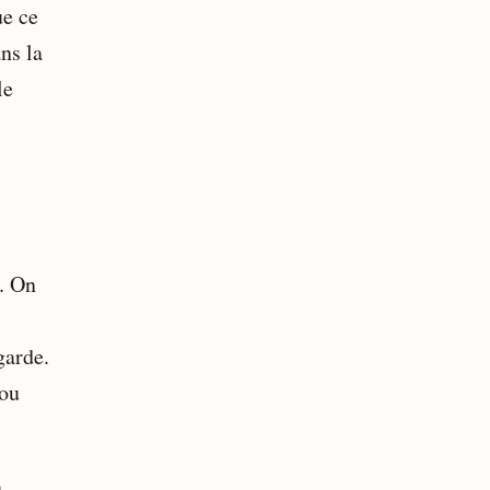
ue ce
ns la
le
e. On
garde.
 ou
à