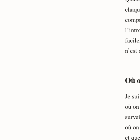
chaqu
compr
l’int
facile
n’est 
Où o
Je su
où on
survei
où on 
et qu