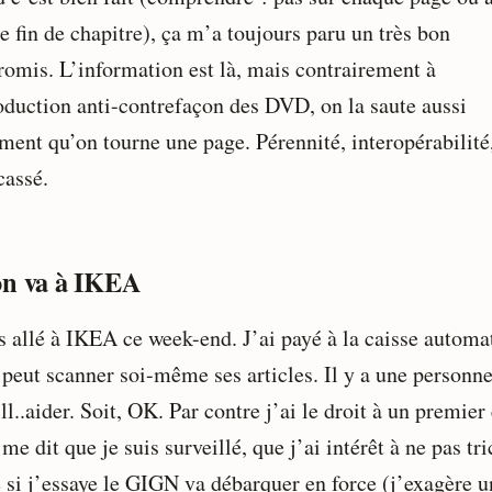
e fin de chapitre), ça m’a toujours paru un très bon
omis. L’information est là, mais contrairement à
roduction anti-contrefaçon des DVD, on la saute aussi
ment qu’on tourne une page. Pérennité, interopérabilité,
cassé.
n va à IKEA
is allé à IKEA ce week-end. J’ai payé à la caisse automa
 peut scanner soi-même ses articles. Il y a une personn
ll..aider. Soit, OK. Par contre j’ai le droit à un premier
me dit que je suis surveillé, que j’ai intérêt à ne pas tri
e si j’essaye le GIGN va débarquer en force (j’exagère 