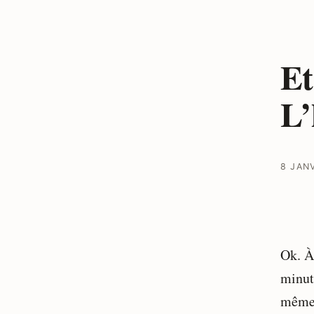
Et
L’
8 JAN
Ok. À
minut
même 