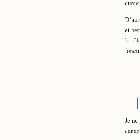
curse
D’autr
et per
le rôl
fonct
Je ne
canap