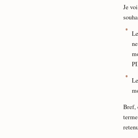
Je voi
souha
Le
ne
mo
PI
Le
mo
Bref, 
terme
retenu