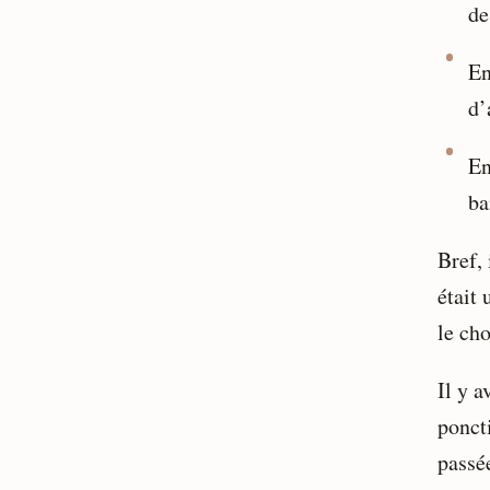
de
En
d’
En
ba
Bref, 
était 
le cho
Il y a
ponct
passée