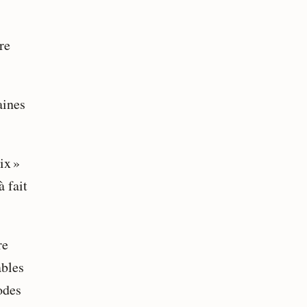
re
aines
ix »
à fait
re
ables
odes