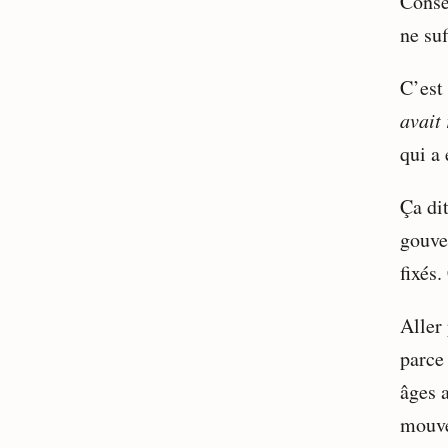
Consei
ne suf
C’est 
avait
qui a 
Ça di
gouve
fixés.
Aller 
parce
âges a
mouve