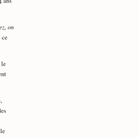
4 ans
ez, on
 ce
 le
ent
,
des
le