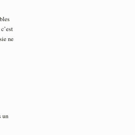
bles
 c’est
sie ne
s un