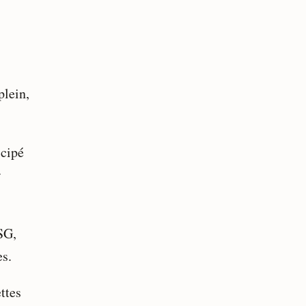
plein,
icipé
r
SG,
es.
ttes