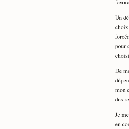
favora
Un déb
choix
forcém
pour c
choisi
De mo
dépen
mon c
des r
Je me
en co