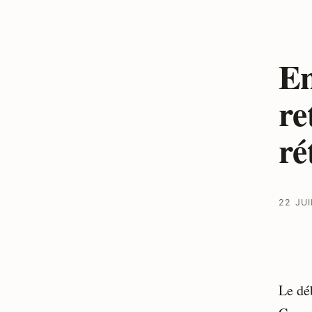
En
re
ré
22 JU
Le déb