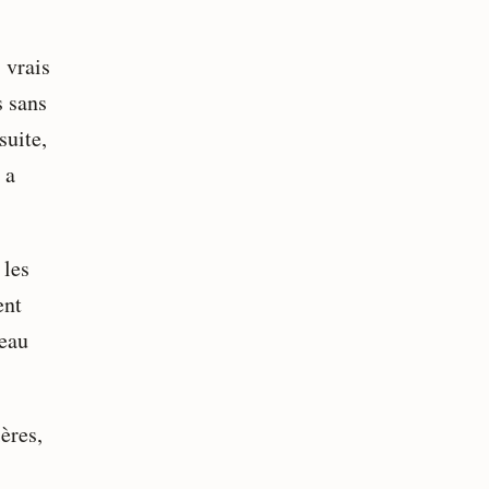
 vrais
s sans
suite,
 a
 les
ent
veau
ères,