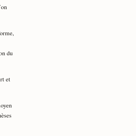
’on
forme,
on du
rt et
moyen
hèses