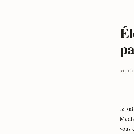
Él
pa
31 DÉ
Je sui
Media
vous d