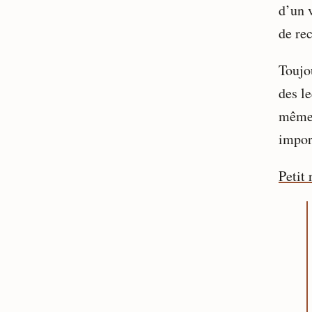
d’un 
de re
Toujou
des le
même 
import
Petit 