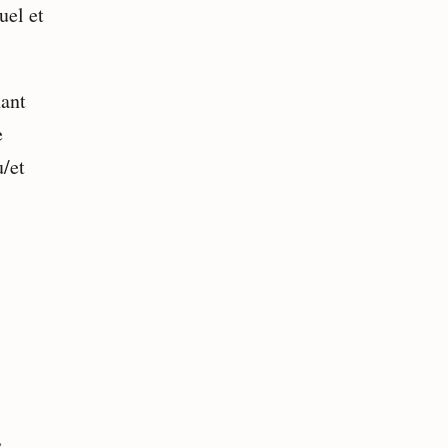
uel et
nant
e
/et
e