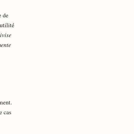
e de
utilité
divise
mente
ment.
e cas