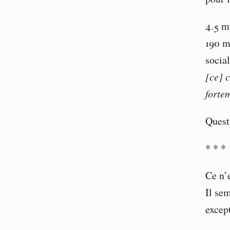
4.5 mi
190 mi
socia
[ce] 
fortem
Quest
* * *
Ce n’
Il sem
excep