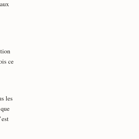
 aux
ation
ois ce
us les
 que
’est