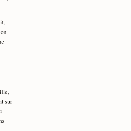
it,
ion
me
lle,
nt sur
0
ns