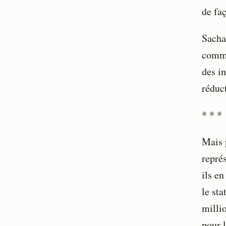
de faç
Sacha
comme
des i
réduc
* * *
Mais 
représ
ils e
le sta
milli
pour 