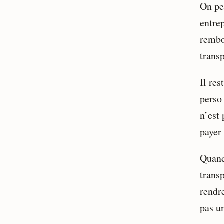
On pe
entrep
rembo
transp
Il res
perso
n’est 
paye
Quand
trans
rendr
pas u