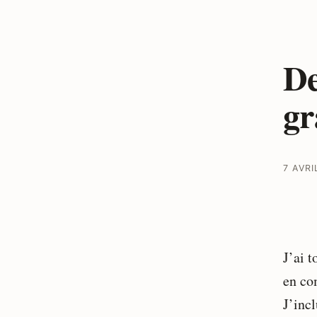
De
gr
7 AVRI
J’ai 
en co
J’inc