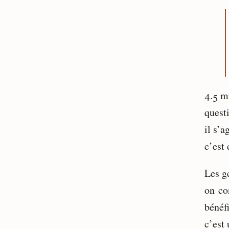
4.5 m
quest
il s’a
c’est 
Les ge
on con
bénéfi
c’est 