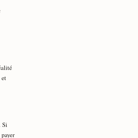
a
alité
 et
i
. Si
e payer