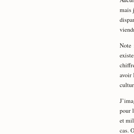
mais 
dispar
viend
Note 
exist
chiffr
avoir 
cultur
J’ima
pour l
et mil
cas. O