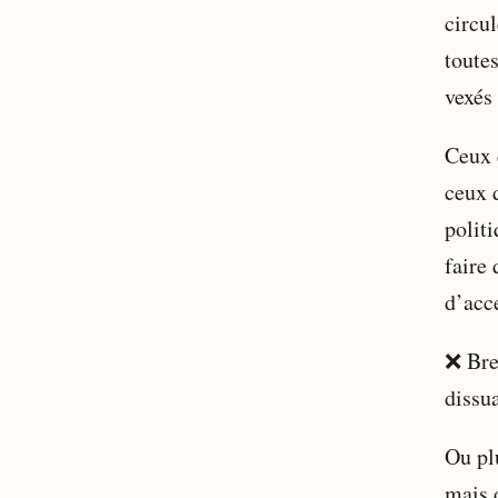
circu
toute
vexés 
Ceux 
ceux q
polit
faire
d’acc
❌ Bre
dissu
Ou pl
mais d