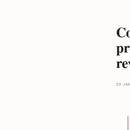
Co
pr
re
20 JA