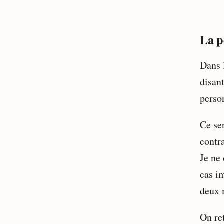
La pe
Dans 
disan
perso
Ce ser
contra
Je ne
cas i
deux 
On ret