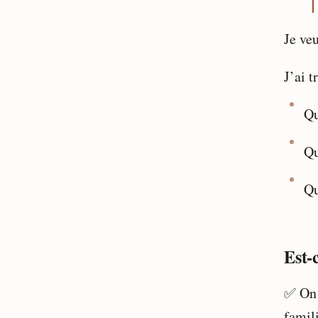
Je veu
J’ai t
Qu
Qu
Qu
Est-
✅ On 
famil