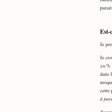
parai
Est-c
Je pe
Je cro
20 % 
dans 
moque
cette
à pay
Aucun