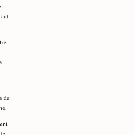
e
sont
tre
e
e de
me.
ent
 le