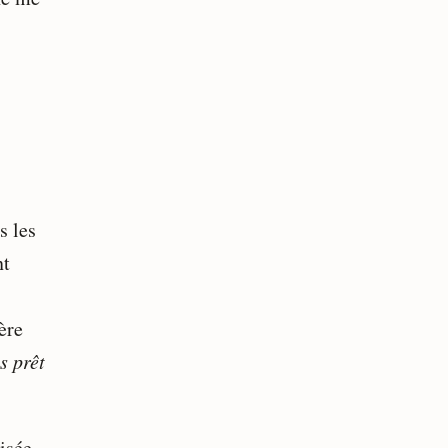
s les
nt
ère
is prêt
isée