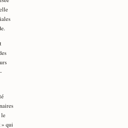
elle
iales
de.
t
des
urs
-
té
naires
 le
 » qui