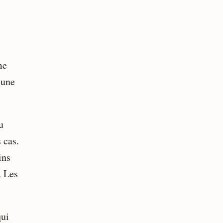
me
 une
u
 cas.
ins
. Les
qui