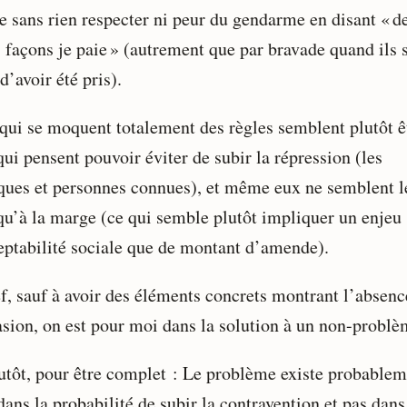
le sans rien respecter ni peur du gendarme en disant « d
s façons je paie » (autrement que par bravade quand ils 
d’avoir été pris).
qui se moquent totalement des règles semblent plutôt ê
ui pensent pouvoir éviter de subir la répression (les
iques et personnes connues), et même eux ne semblent l
 qu’à la marge (ce qui semble plutôt impliquer un enjeu
eptabilité sociale que de montant d’amende).
f, sauf à avoir des éléments concrets montrant l’absenc
asion, on est pour moi dans la solution à un non-problè
utôt, pour être complet : Le problème existe probablem
ans la probabilité de subir la contravention et pas dans