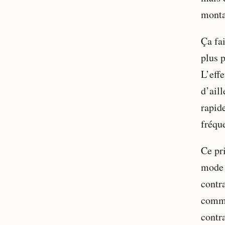
monta
Ça fa
plus p
L’effe
d’aill
rapid
fréque
Ce pr
mode 
contr
comme
contr