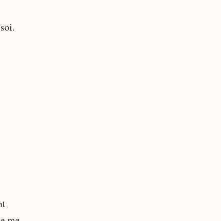
soi.
nt
ne me