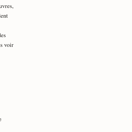
uvres,
dent
des
s voir
e