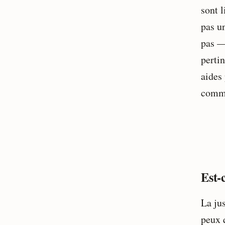
sont l
pas u
pas — 
perti
aides 
comm
Est-c
La jus
peux 