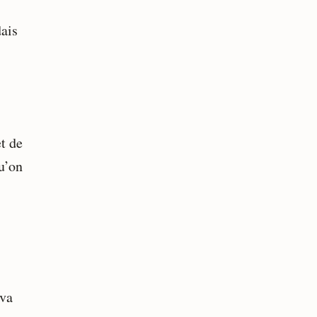
dais
et de
u’on
 va