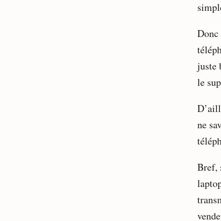
simpl
Donc 
télép
juste
le sup
D’ail
ne sa
télép
Bref, 
lapto
trans
vende