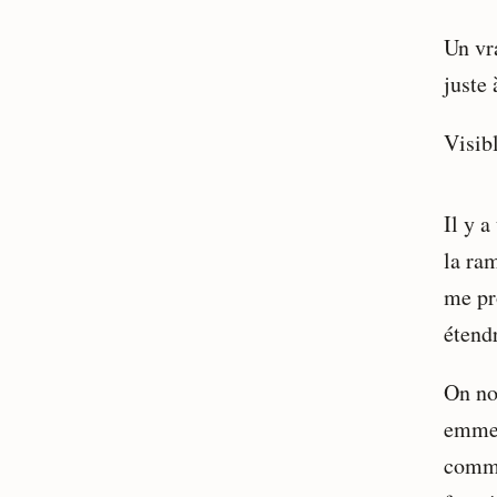
Un vr
juste 
Visib
Il y a
la ra
me pr
étend
On nou
emmerd
comme