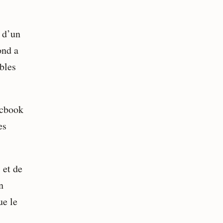
e d’un
ond a
bles
acbook
es
 et de
n
ue le