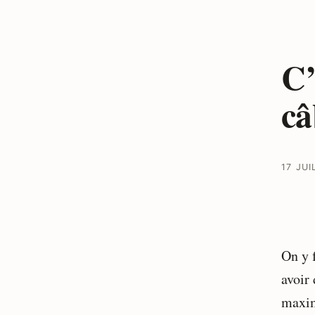
C’
câ
17 JUI
On y 
avoir
maxim