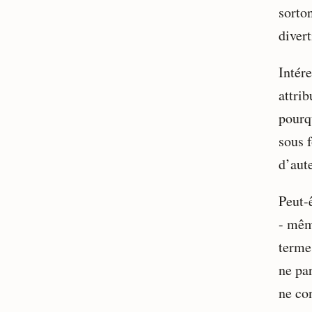
sorto
diver
Intére
attrib
pourq
sous 
d’aute
Peut-ê
- mêm
terme
ne par
ne co