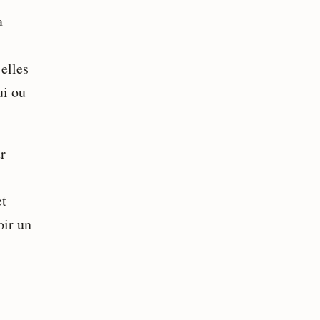
a
elles
ui ou
r
et
oir un