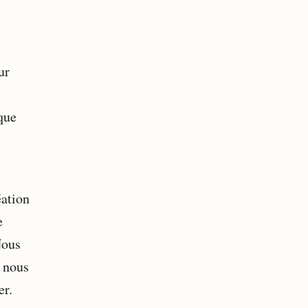
ur
que
éation
e
Nous
, nous
er.