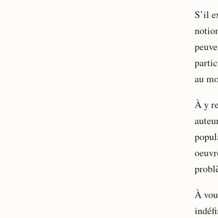
S’il e
notio
peuve
parti
au mo
À y r
auteur
popul
oeuvre
probl
À vou
indéf