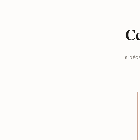
Ce
9 DÉC