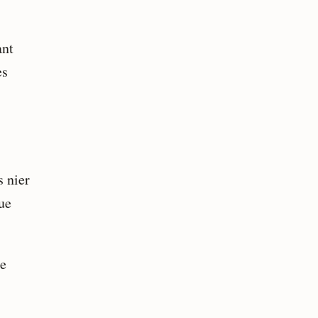
ant
es
s nier
ue
re