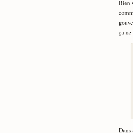
Bien 
comme 
gouve
ça ne 
Dans 