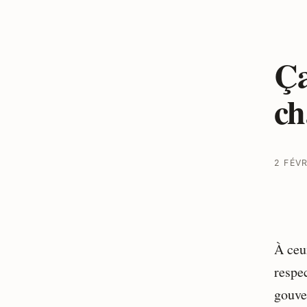
Ça
ch
2 FÉVR
À ceu
respe
gouve