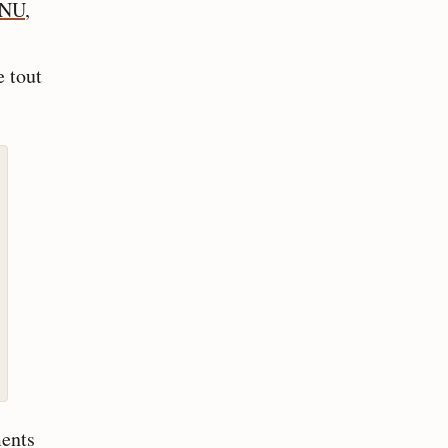
ONU
,
e tout
ments