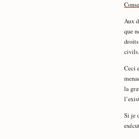
Conse
Aux de
que n
droits
civils
Ceci 
menac
la gr
l’exi
Si je 
exécut