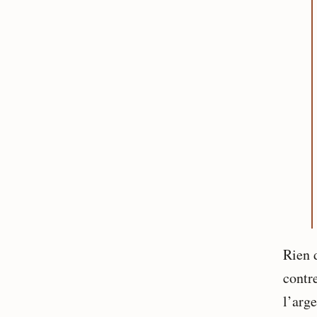
Rien d
contr
l’arge