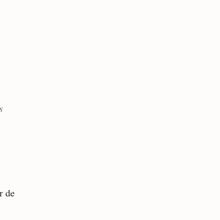
s
r de