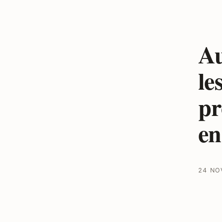
Au
le
pr
en
24 NO