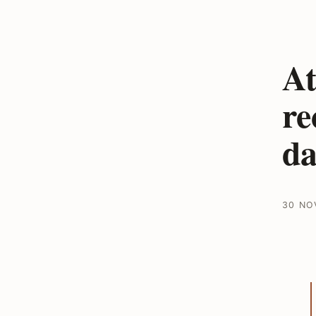
At
re
da
30 NO