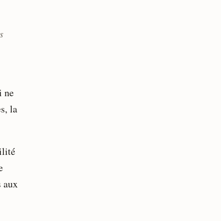
s
i ne
s, la
lité
e
s aux