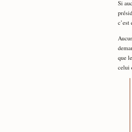
Si auc
présid
c’est 
Aucun
deman
que l
celui 