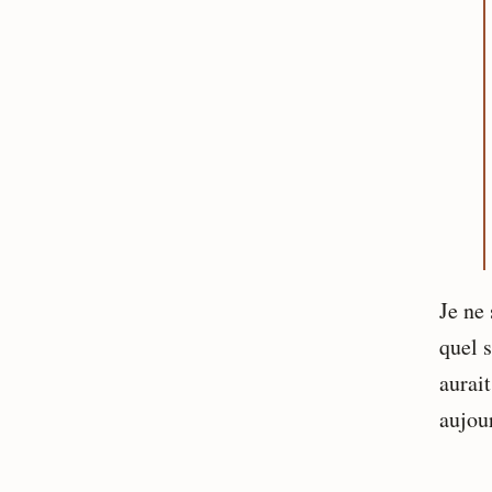
Je ne 
quel s
aurait
aujou