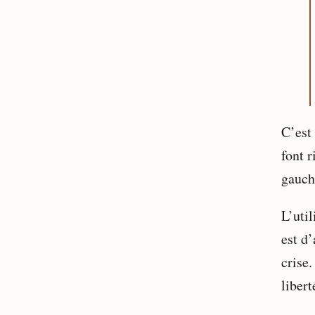
C’est
font r
gauch
L’util
est d
crise
libert