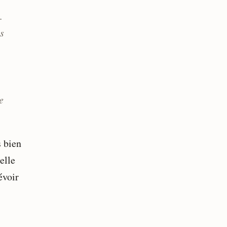
.
s
e
s bien
elle
évoir