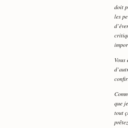
doit p
les p
d’éven
critiq
impor
Vous 
d’aut
confir
Comme
que j
tout 
prête