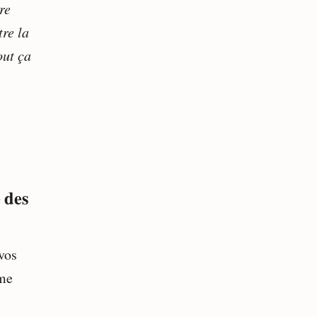
re
tre la
out ça
e des
vos
mme