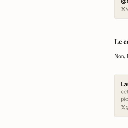
@
V
Le c
Non, 
La
cet
pi