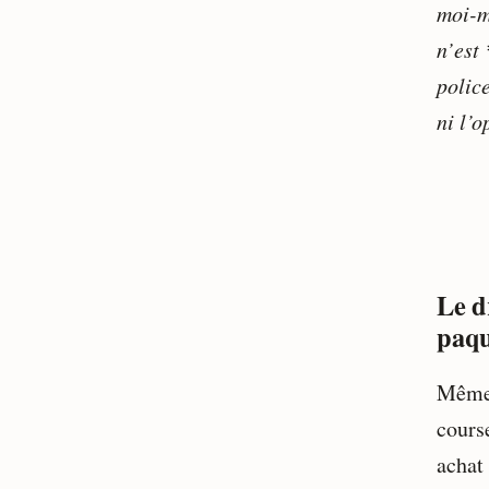
moi-m
n’est 
police
ni l’o
Le d
paqu
Même 
cours
achat