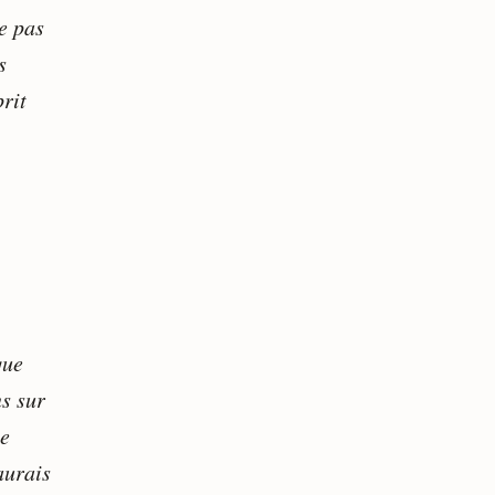
e pas
s
rit
que
ns sur
me
aurais