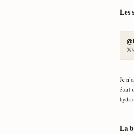
Les 
@b
V
Je n’
était
hydro
La b