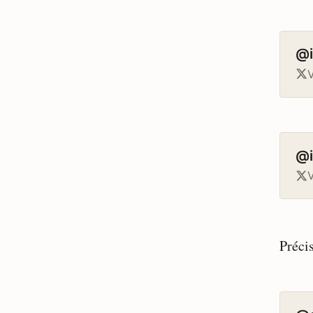
@i
V
@i
V
Préci