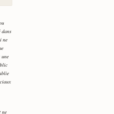
ou
é dans
i ne
me
t une
blic
ablie
ociaux
t ne