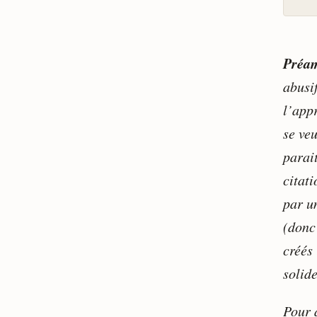
Préam
abusi
l’appr
se ve
parait
citati
par u
(donc
créés
solide
Pour a