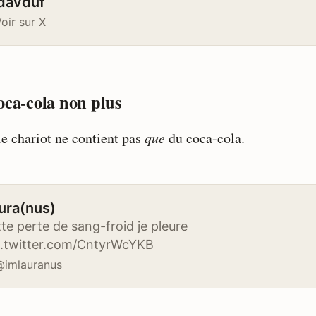
davduf
oir sur X
oca-cola non plus
le chariot ne contient pas
que
du coca-cola.
ura(nus)
te perte de sang-froid je pleure
c.twitter.com/CntyrWcYKB
@imlauranus