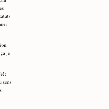
es
tatuts
nner
ion,
ça je
rêt
u sens
s