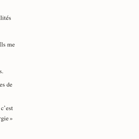
lités
Ils me
s.
res de
 c’est
rgie »