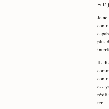
Et là 
Je ne
contra
capab
plus 
interf
Ils di
comme
contra
essayé
résil
ter