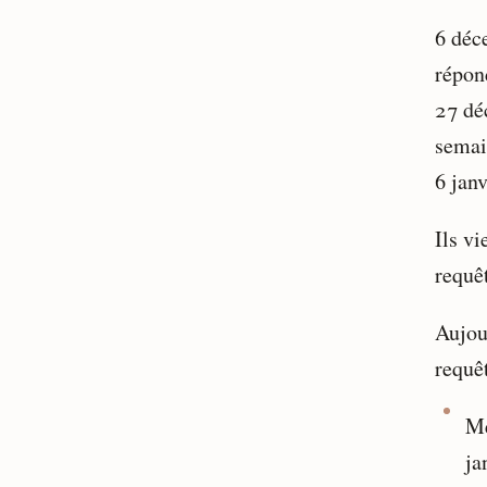
6 déc
répon
27 dé
semai
6 janv
Ils v
requê
Aujour
requêt
Me
ja