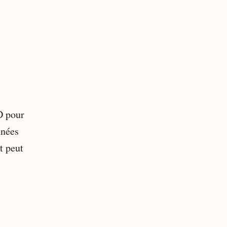
D pour
nnées
t peut