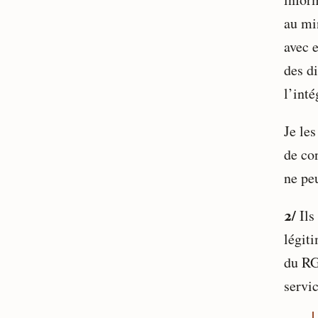
au mi
avec e
des d
l’int
Je le
de co
ne pe
2/
Ils
légit
du RG
servic