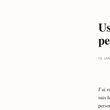
Us
pe
13 JA
J’ai 
suis 
person