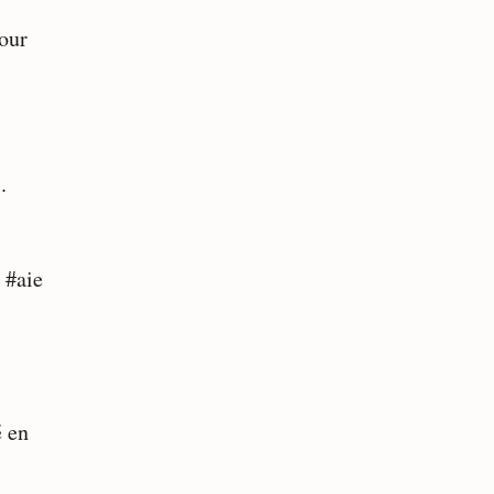
pour
.
 #aie
é en