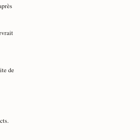
après
evrait
ite de
cts.