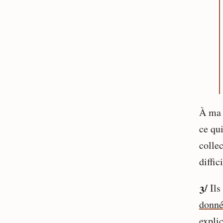
À ma 
ce qui
colle
diffi
3/
Ils
donné
expli