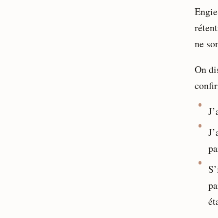
Engie
réten
ne son
On di
confi
J’
J’
pa
S’
pa
ét