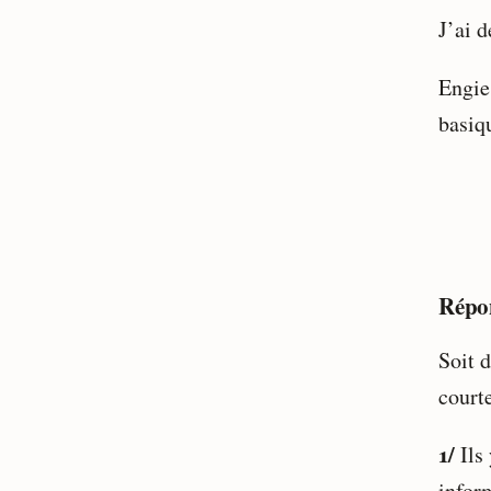
J’ai d
Engie
basiq
Répon
Soit d
court
1/
Ils
infor