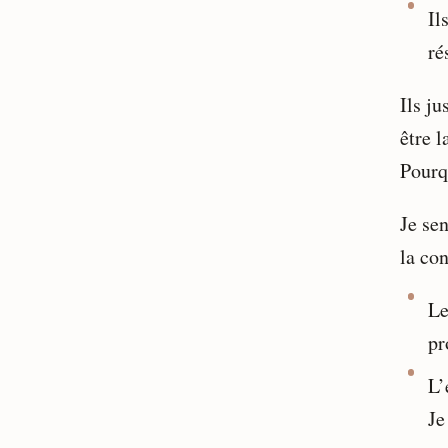
Il
ré
Ils j
être 
Pourq
Je sen
la con
Le
pr
L’
Je