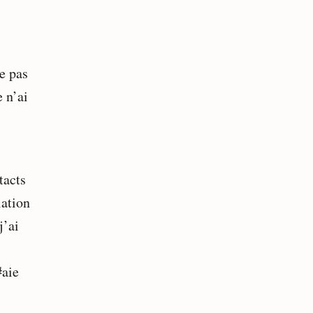
me pas
 n’ai
tacts
lation
j’ai
#aie