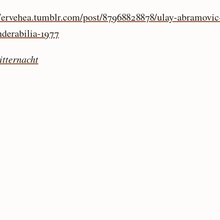
//ervehea.tumblr.com/post/87968828878/ulay-abramovic
derabilia-1977
itternacht