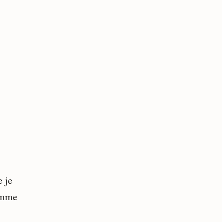
 je
homme