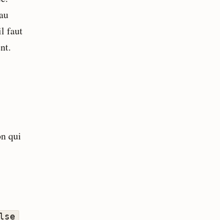
eau
il faut
nt.
on qui
lse