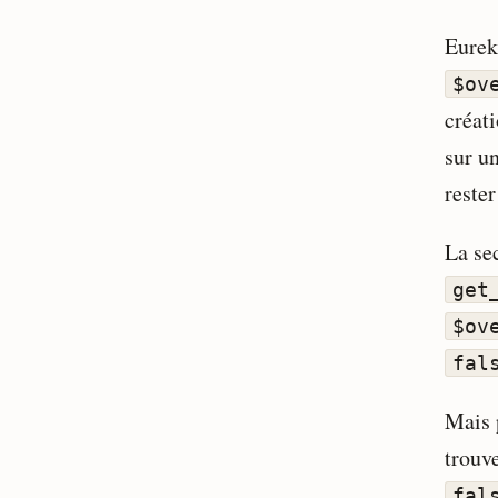
Eurek
$ov
créati
sur un
rester
La se
get
$ov
fal
Mais 
trouv
fal