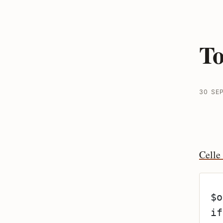
To
30 SE
Celle 
$o
if