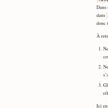
Dans 
dans
donc r
À rete
Ne
cr
Ne
s’
Gl
ré
Ici en