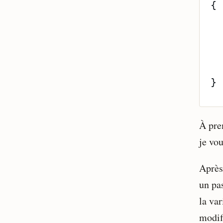
{
  
  
  
  
}
À prem
je vou
Après
un pa
la va
modif