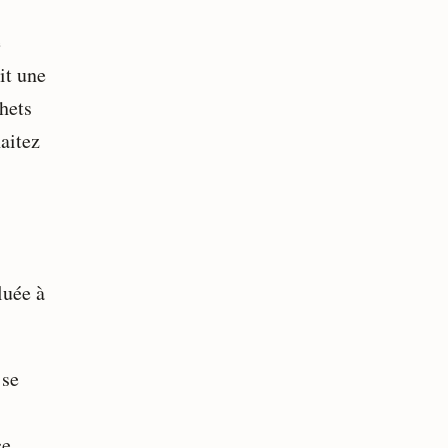
e
it une
chets
haitez
luée à
 se
ce.