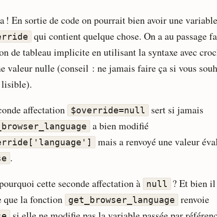
a ! En sortie de code on pourrait bien avoir une variabl
qui contient quelque chose. On a au passage fa
erride
on de tableau implicite en utilisant la syntaxe avec cro
e valeur nulle (conseil : ne jamais faire ça si vous sou
 lisible).
conde affectation
sert si jamais
$override=null
a bien modifié
_browser_language
mais a renvoyé une valeur éva
erride['language']
.
se
pourquoi cette seconde affectation à
? Et bien il
null
e que la fonction
renvoie
get_browser_language
si elle ne modifie pas la variable passée par référen
se