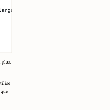
language']))
 plus,
tilise
 que