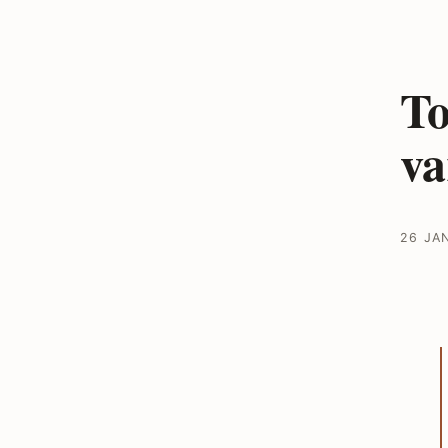
To
va
26 JA