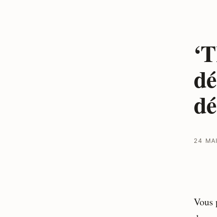
‘T
dé
dé
24 MA
Vous 