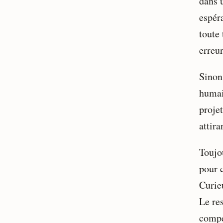
dans 
espér
toute 
erreur
Sinon
humai
proje
attir
Toujo
pour 
Curie
Le res
compé