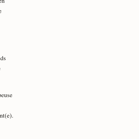
en
e
nds
e
peuse
nt(e).