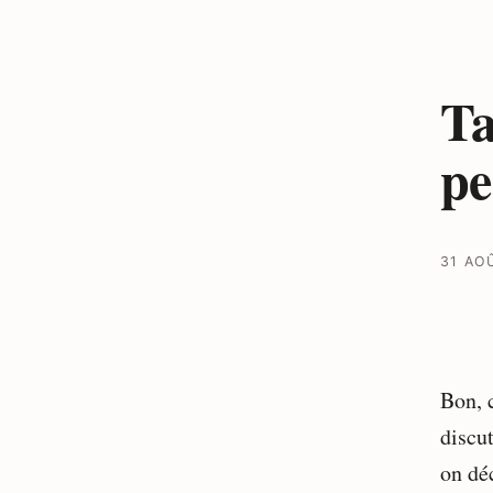
Ta
pe
31 AO
Bon, c
discu
on déc