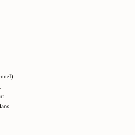
onnel)
,
nt
dans