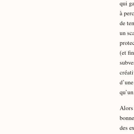
qui g
à perc
de tem
un sca
prote
(et f
subve
créati
d’une
qu’un
Alors
bonne
des e