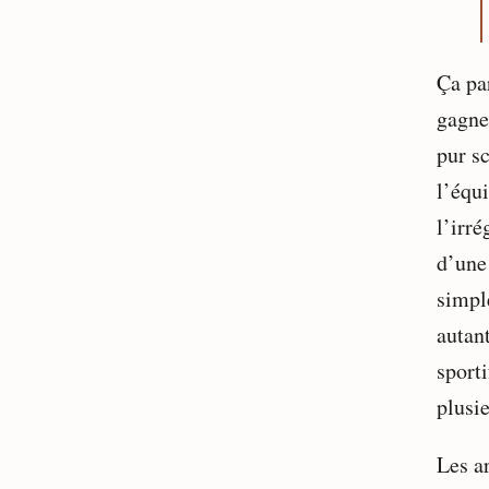
Ça par
gagne
pur sc
l’équ
l’irré
d’une
simpl
autan
sport
plusie
Les ar