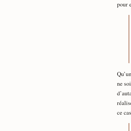
pour 
Qu’un
ne so
d’aut
réalis
ce cas