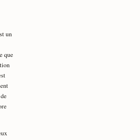
st un
re que
tion
est
nent
 de
ore
eux