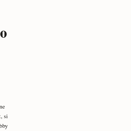
00
 ne
, si
obby