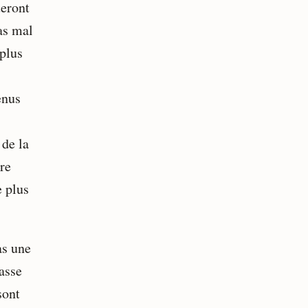
ueront
as mal
 plus
enus
 de la
ire
e plus
as une
asse
sont