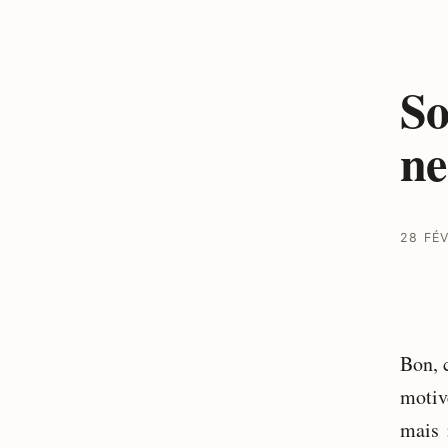
So
ne
28 FÉ
Bon, c
motivé
mais 