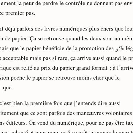
lement la peur de perdre le contrôle ne donnent pas env
ce premier pas.
it déjà parfois des livres numériques plus chers que leu
on de papier. Ça se retrouve quand les deux sont au mê
mais que le papier bénéficie de la promotion des 5 % lé
 acceptable mais pas si rare, ça arrive aussi quand le p
que est relié au prix du papier grand format : à l’arriv
rsion poche le papier se retrouve moins cher que le
ique.
’est bien la première fois que j’entends dire aussi
citement que ce sont parfois des manœuvres volontaires
ins éditeurs. On vend du numérique, pour ne pas être ta
ise volonté et pour pouvoir être prêt si jamais le marc