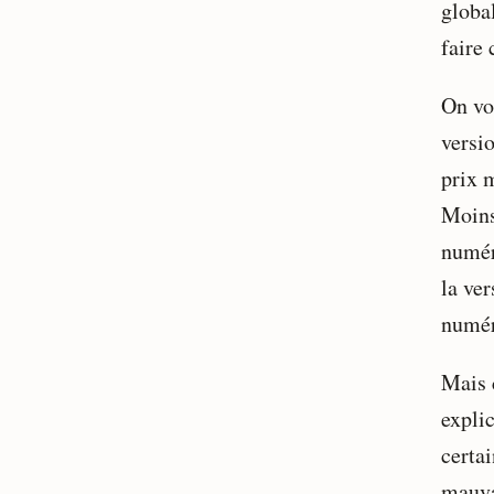
globa
faire 
On vo
versi
prix 
Moins
numéri
la ve
numér
Mais c
expli
certa
mauva