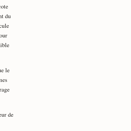
cote
nt du
cule
pour
aible
ue le
imes
urage
eur de