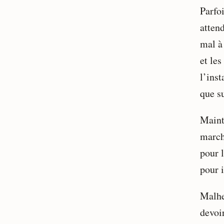
Parfoi
attend
mal à 
et le
l’inst
que su
Maint
march
pour l
pour 
Malhe
devoir