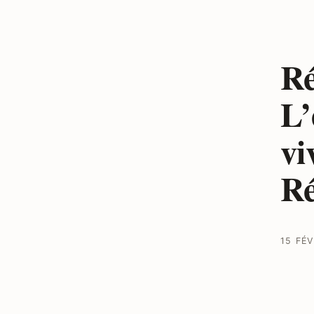
Ré
L’
vi
Ré
15 FÉV