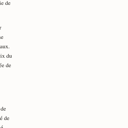
ie de
r
me
gaux.
rix du
ée de
 de
xé de
hé