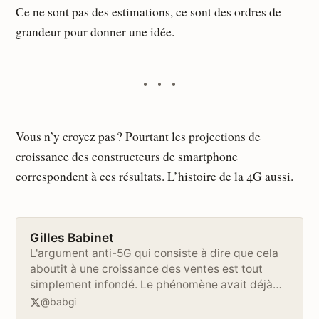
Ce ne sont pas des estimations, ce sont des ordres de
grandeur pour donner une idée.
Vous n’y croyez pas ? Pourtant les projections de
croissance des constructeurs de smartphone
correspondent à ces résultats. L’histoire de la 4G aussi.
Gilles Babinet
L'argument anti-5G qui consiste à dire que cela
aboutit à une croissance des ventes est tout
simplement infondé. Le phénomène avait déjà
été observé lors du passage de la 3 à la 4g (à la
@babgi
différence qu'à l'époque le marc…