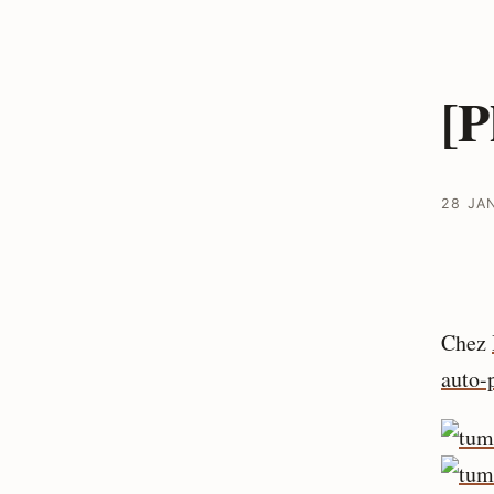
[P
28 JA
Chez
auto-p